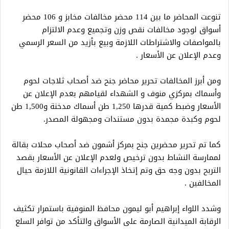
تنوعت المحاضر ما بين 114 محضر مخالفات مخابز و 106 محضر
أسواق لوجود مخالفات نقص وزن وتجميع وعدم الالتزام
بالمواصفات والاشتراطات اللازمة وبيع بأزيد من السعر الرسمي
وعدم الإعلان عن الأسعار .
ومن أبرز المخالفات تحرير محاضر جنح ضد أصحاب ثلاجات لحوم
وأسماك بمركزي منوف و الشهداء لقيامهم بعدم الإعلان عن
الأسعار وضبط كمية قدرها 1,250 طن أسماك مدخنة و1,500 طن
لحوم وكبدة مجمدة بدون مستندات ومجهولة المصدر.
كما تم تحرير محضرين جنح بمركز أشمون ضد أصحاب محلات بقالة
لممارسة النشاط بدون ترخيص ولعدم الإعلان عن الأسعار بقصد
التربح بدون وجه حق وتم إتخاذ الإجراءات القانونية اللازمة حيال
المخالفين .
وشدد اللواء إبراهيم أبو ليمون محافظ المنوفية باستمرار تكثيف
الرقابة الميدانية الصارمة على الأسواق والتأكد من توافر السلع