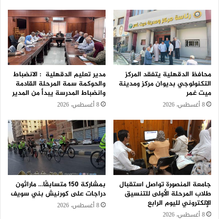
محافظ الدقهلية يتفقد المركز
مدير تعليم الدقهلية : الانضباط
التكنولوجي بديوان مركز ومدينة
والحوكمة سمة المرحلة القادمة
ميت غمر
وانضباط المدرسة يبدأ من المدير
8 أغسطس، 2026
8 أغسطس، 2026
جامعة المنصورة تواصل استقبال
بمشاركة 150 متسابقًا… ماراثون
طلاب المرحلة الأولى للتنسيق
دراجات على كورنيش بني سويف
الإلكتروني لليوم الرابع
8 أغسطس، 2026
8 أغسطس، 2026