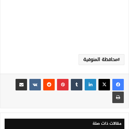
محافظة المنوفية
لينكدإن
‏Tumblr
بينتيريست
‏Reddit
‏VKontakte
مشاركة عبر البريد
طباعة
مقالات ذات صلة