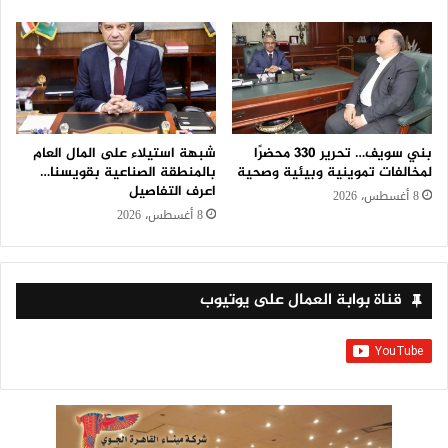
بني سويف… تحرير 330 محضرًا
شبهة استيلاء على المال العام
لمخالفات تموينية وبيئية وصحية
بالمنطقة الصناعية بقويسنا…
اعرف التفاصيل
8 أغسطس، 2026
8 أغسطس، 2026
قناة بوابة العمال على يوتيوب