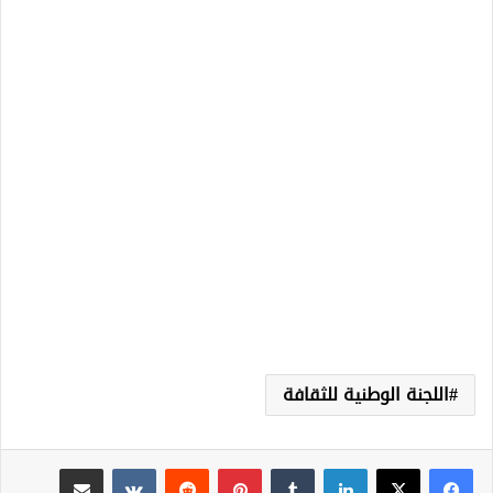
اللجنة الوطنية للثقافة
لينكدإن
‏Tumblr
بينتيريست
‏Reddit
‏VKontakte
مشاركة عبر البريد