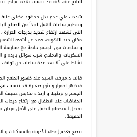
الناتج عنه، لانه قد يتسبب بعدة امراض تن
شددت علي عدم بذل مجهود عضلى عنيف أو 
وتنظيم ساعات العمل لتبدأ من الصباح البا
التى تشهد ارتفاع شديد بدرجات الحرارة ،
مكان جيد التهوية، بعيد عن أشعة الشم
و تقلصات فى الجسم خاصة مع ممارسة الري
السكريات، والاملاح، شرب سوائل بارده و
نشاط على ألا بعد عدة ساعات من توقف ا
قالت د.ميرفت السيد عند ظهور الطفح الجل
فيظهر احمرار و بثور صغيرة قد تتسبب فى
الجسم و ترطيبه و ارتداء ملابس خفيفة الو
الحفاضات عند الاطفال مع ارتفاع درجات ال
يفضل استحمام الطفل على الأقل مرتان يوم
الخفيفة.
تنصح بعدم إعطاء الأدوية والمسكنات و الم