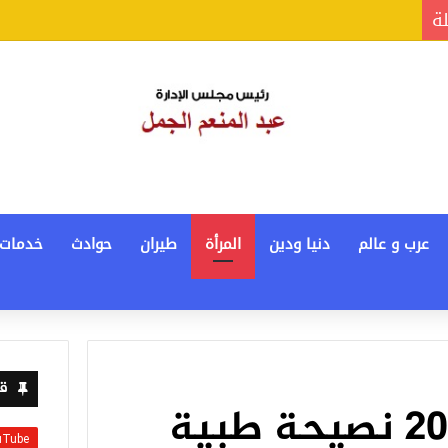
لة
عرب و عالم
دنيا ودين
المرأة
طيران
حوادث
خدمات
قن
استشاري تقدم 20 نصيحة طبية