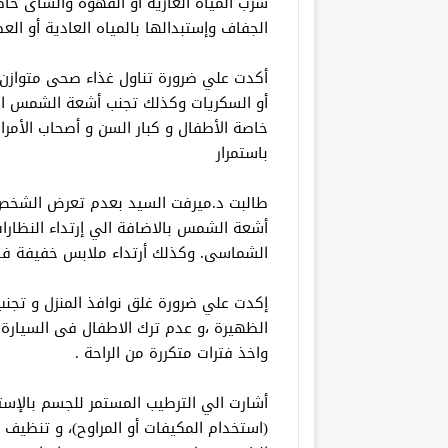
شرب المياه الغازية أو القهوة والشاى خاص
الجفاف وإستبدالها بالمياه العادية أو العص
أكدت علي ضرورة تناول غذاء صحى متوازن غ
أو السكريات وكذلك تجنب أشعة الشمس الم
خاصة الأطفال و كبار السن و أصحاب الأمراض 
باستمرار
طالبت د.ميرفت السيد بعدم تعرض الشخص ا
أشعة الشمس بالاضافة الي إرتداء النظارا
الشماسى. وكذلك أرتداء ملابس خفيفة فض
إكدت علي ضرورة غلق نوافذ المنزل و تجنب
الظهيرة ،و عدم ترك الاطفال فى السيارة و
واخذ فترات متكررة من الراحة .
أشارت الي الترطيب المستمر للجسم بالإست
(استخدام المكيفات أو المراوح)، و تنظيف 