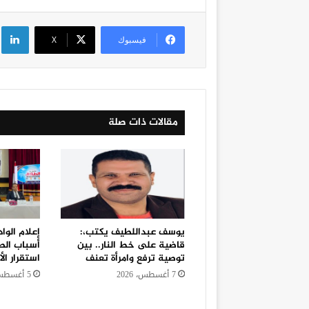
لي
فيسبوك
‫X
مقالات ذات صلة
يوسف عبداللطيف يكتب،:
إعلام الوا
قاضية على خط النار.. بين
أسباب الطل
توصية ترفع وامرأة تعنف
استقرار الأ
7 أغسطس، 2026
5 أغسطس، 2026