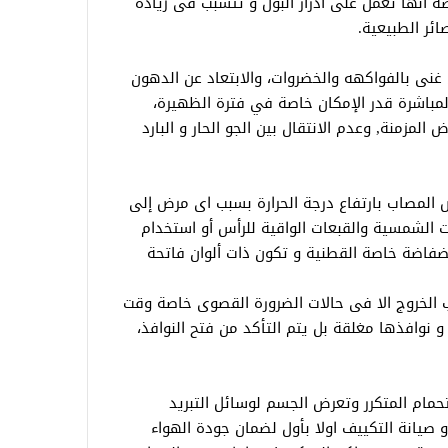
ة أنها تعمل على ادرار البول و تتسبب فى زيادة
ائر الطبيعية.
نى بالفواكهه والخضروات، والابتعاد عن الدهون
باشرة قدر الإمكان خاصة في فترة الظهيرة،
المزمنة, وعدم الانتقال بين الجو الحار و البارد
لمصاب بارتفاع درجة الحرارة بسبب اى مرض إلى
ت الشمسية والقبعات الواقية للرأس أو استخدام
فاضة خاصة القطنية و تكون ذات ألوان فاتحة
 الخروج الا فى حالات الضرورة القصوى خاصة وقت
 نوافذها مغلقة بل يتم التأكد من فتح النوافذ،
حمام المتكرر وتعرض الجسم لوسائل التبريد
و صيانة التكييف اولا بأول لضمان جودة الهواء