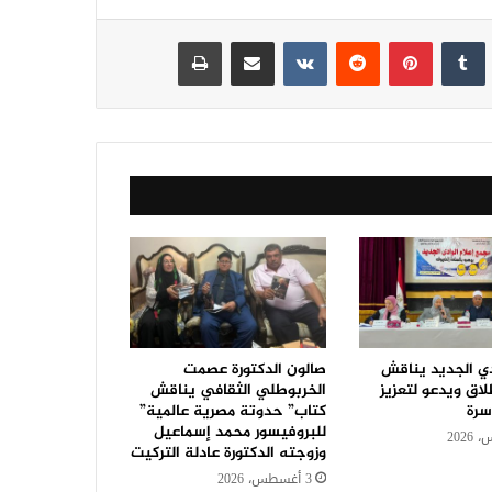
نكدإن
‏Tumblr
بينتيريست
‏Reddit
‏VKontakte
مشاركة عبر البريد
طباعة
دي الجديد يناقش
صالون الدكتورة عصمت
اق ويدعو لتعزيز
الخربوطلي الثقافي يناقش
سرة
كتاب” حدوتة مصرية عالمية”
للبروفيسور محمد إسماعيل
وزوجته الدكتورة عادلة التركيت
3 أغسطس، 2026