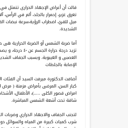
تعرق غزير، إحمرار بالجلد، ألم في الرأس، آ
ميل للقئ، اضطراب الرؤية،سرعة نبضات الق
الشديدة.
أما ضربة الشمس أو الضربة الحرارية هى حا
تزيد درجة حرارة ال
العصبى و الغيبوبة. وبسبب الجفاف الشديد 
الإصابة بالجلطات
أضافت الدكتورة ميرفت السيد أن الفئات ا
كبار السن، المرضى بأمراض مزمنة ( مرض ا
امراض قصور الكلى …..)، الأطفال، الأشخ
شاقة تحت أشعة الشمس المباشرة.
لتجنب الجفاف والاجهاد الحراري وضربات 
شرب كميات كبيرة من المياه والسوائل دو