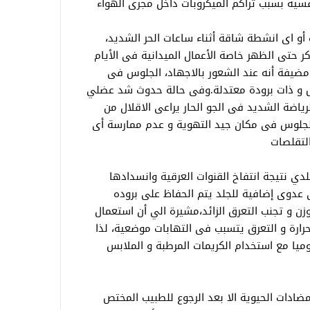
فسية بسبب تراكم الميكروبات داخل مجرى الهواء
اى انشطة شاقة أثناء ساعات الحر الشديد،
كر حتى الظهر خاصة الأعمال الميدانية فى الأيام
 مضيفة أنه عند الشعور بالاجهاد، الجلوس فى
س و ذات برودة معتدلة.وفى حالة حدوث شد عضلي
اضة الشديد فى الجو الحار يراعى الاقلال من
 الجلوس فى مكان جيد التهوية و عدم ممارسة أى
لتقلصات
دي نتيجة انتفاخ القنوات العرقية وانسدادها
 عدوى إضافية للجلد يتم الحفاظ على بروده
زن و تجنب التعرق الزائد،مشيرة الي أن استعمال
حرارة و التعرق يتسبب فى التهابات موضعية، لذا
يا مع استخدام الكريمات المرطبة و الملابس
ضادات الحيوية الا بعد الرجوع للطبيب المختص