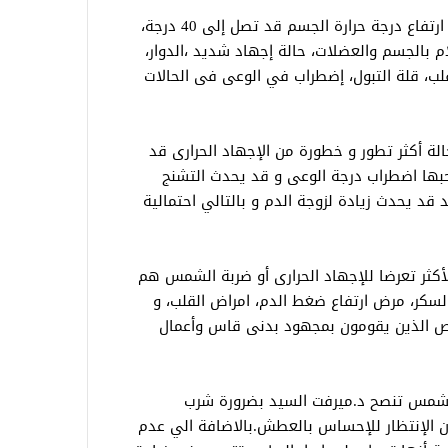
قالت أن أعراض الإجهاد الحرارى تتمثل في ارتفاع درجة حرارة الجسم قد تصل إلى 40 درجة،
لام بالجسم والعضلات، حالة إجهاد شديد ،الدوار،
لب، قلة التبول، إضطراب في الوعى فى الحالات
لة أكثر تطور و خطورة من الإجهاد الحرارى قد
جسم عن ٤٠ درجة، و يصحبها اضطراب درجة الوعى و قد يحدث التشنج
قد يحدث زيادة لزوجة الدم و بالتالي احتمالية
لأكثر تعرضا للإجهاد الحرارى أو ضربة الشمس هم
لسكر، مرض ارتفاع ضغط الدم، امراض القلب، و
اص الذين يقومون بمجهود بدنى قاس وأعمال
الشمس تنصح د.ميرفت السيد بضرورة شرب
ن الإنتظار للإحساس بالعطش.بالاضافة الي عدم