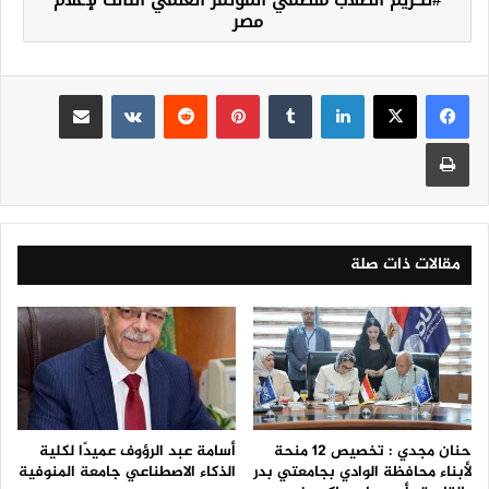
مصر
لينكدإن
‏Tumblr
بينتيريست
‏Reddit
‏VKontakte
مشاركة عبر البريد
طباعة
مقالات ذات صلة
حنان مجدي : تخصيص 12 منحة
أسامة عبد الرؤوف عميدًا لكلية
لأبناء محافظة الوادي بجامعتي بدر
الذكاء الاصطناعي جامعة المنوفية