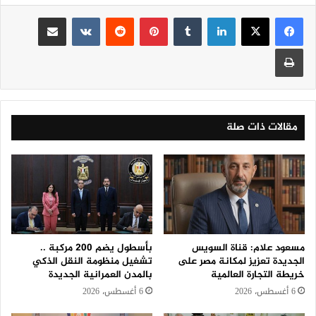
لينكدإن
‏Tumblr
بينتيريست
‏Reddit
‏VKontakte
مشاركة عبر البريد
طباعة
مقالات ذات صلة
مسعود علام: قناة السويس
بأسطول يضم 200 مركبة ..
الجديدة تعزيز لمكانة مصر على
تشغيل منظومة النقل الذكي
خريطة التجارة العالمية
بالمدن العمرانية الجديدة
6 أغسطس، 2026
6 أغسطس، 2026