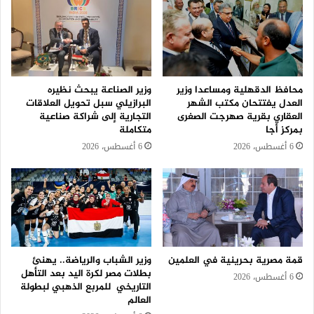
محافظ الدقهلية ومساعدا وزير
وزير الصناعة يبحث نظيره
العدل يفتتحان مكتب الشهر
البرازيلي سبل تحويل العلاقات
العقاري بقرية صهرجت الصغرى
التجارية إلى شراكة صناعية
بمركز أجا
متكاملة
6 أغسطس، 2026
6 أغسطس، 2026
قمة مصرية بحرينية في العلمين
وزير الشباب والرياضة.. يهنئ
بطلات مصر لكرة اليد بعد التأهل
6 أغسطس، 2026
التاريخي للمربع الذهبي لبطولة
العالم