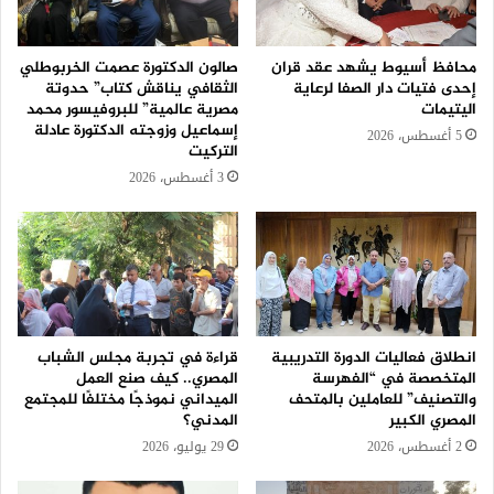
محافظ أسيوط يشهد عقد قران
صالون الدكتورة عصمت الخربوطلي
إحدى فتيات دار الصفا لرعاية
الثقافي يناقش كتاب” حدوتة
اليتيمات
مصرية عالمية” للبروفيسور محمد
إسماعيل وزوجته الدكتورة عادلة
5 أغسطس، 2026
التركيت
3 أغسطس، 2026
انطلاق فعاليات الدورة التدريبية
قراءة في تجربة مجلس الشباب
المتخصصة في “الفهرسة
المصري.. كيف صنع العمل
والتصنيف” للعاملين بالمتحف
الميداني نموذجًا مختلفًا للمجتمع
المصري الكبير
المدني؟
2 أغسطس، 2026
29 يوليو، 2026