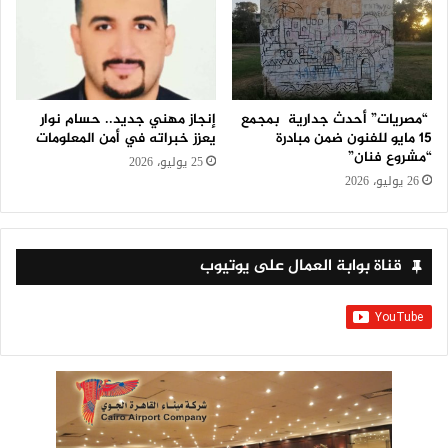
“مصريات” أحدث جدارية بمجمع
إنجاز مهني جديد.. حسام نوار
15 مايو للفنون ضمن مبادرة
يعزز خبراته في أمن المعلومات
“مشروع فنان”
25 يوليو، 2026
26 يوليو، 2026
قناة بوابة العمال على يوتيوب