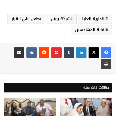
الادارية العليا
شركة يوتن
طعن علي القرار
نقابة المهندسين
لينكدإن
‏Tumblr
بينتيريست
‏Reddit
‏VKontakte
مشاركة عبر البريد
طباعة
مقالات ذات صلة