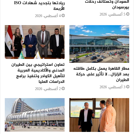
السودان وتستأنف رحلات
ريادتها بتجديد شهادات ISO
بورسودان
الأربعة
5 أغسطس، 2026
4 أغسطس، 2026
تعاون استراتيجي بين الطيران
مطار القاهرة يعمل بكامل طاقته
المدني والأكاديمية العربية
بعد الزلزال.. لا تأثير على حركة
لتأهيل الكوادر وتنفيذ برامج
الطيران
الدراسات العليا
3 أغسطس، 2026
2 أغسطس، 2026