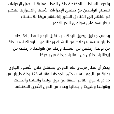
وتجرى السلطات المختصة داخل المطار عملية تسهيل الإجراءات
للسياح الوافدين مع تطبيق الإجراءات الأمنية والاحترازية عليهم
ثم نقلهم إلى الفنادق المقرر إقامتهم فيها للاستمتاع
بإجازاتهم على شواطئ البحر الأحمر.
وحسب جداول وصول الرحلات يستقبل اليوم المطار 34 رحلة
طيران بينهم 6 رحلات من التشيك ورحلة من سلوفاكيا، 14 رحلة
من بولندا، رحلتين من النمسا، ورحلة من هولندا، 5 رحلات من
إيطاليا، رحلتين من ألمانيا، ورحلة من بلجيكا
يذكر أن مطار مرسى علم الدولى يستقبل خلال الأسبوع الجارى
بداية من اليوم السبت حتى الجمعة المقبلة، 175 رحلة طيران من
15 دولة حول العالم أغلبها من دول بولندا وألمانيا والتشيك
وهولندا وبلجيكا وإيطاليا وعدد من الدول الأخرى المختلفة.