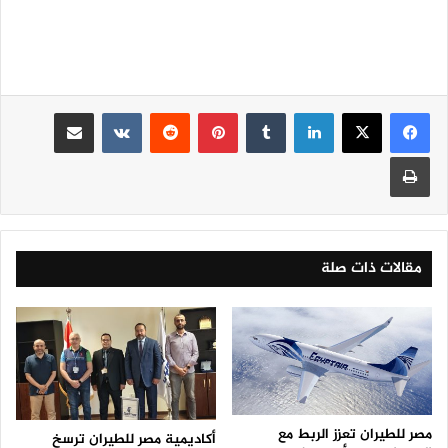
لينكدإن
‏Tumblr
بينتيريست
‏Reddit
‏VKontakte
مشاركة عبر البريد
طباعة
مقالات ذات صلة
مصر للطيران تعزز الربط مع
أكاديمية مصر للطيران ترسخ