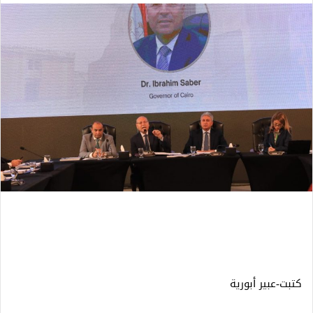
كتبت-عبير أبورية