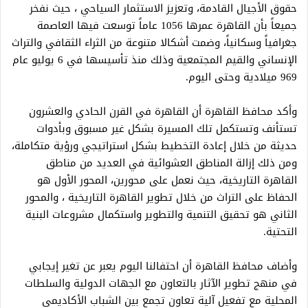
حقوق الأجيال القادمة، وتعزيز الاستثمار السياحي ، حيث نفخر
جميعاً بأن القاهرة عمرها 1056 عاماً توسعت فيها العاصمة
جغرافياً وسكانياً، وضمت أشكالا متنوعة من الثراء الثقافي والتراث
الإنساني والقيم المجتمعية وذلك منذ تأسيسها في 6 يوليو عام
969 ميلادية وحتى اليوم.
وأكد محافظ القاهرة أن القاهرة في القرن الحادي والعشرون
تستأنف وتستكمل تلك المسيرة بشكل غير مسبوق وبأدوات
حديثة من خلال إعادة التخطيط بشكل استراتيجي ورؤية متكاملة،
ومن ذلك إزالة المناطق العشوائية في العديد من مناطق
القاهرة التاريخية، حيث نعمل على محورين، المحور الأول هو
الحفاظ على التراث من خلال تطوير القاهرة التاريخية ، والمحور
الثاني هو تحقيق التنمية والتطوير واستكمال مشروعات البنية
التحتية.
وأضاف محافظ القاهرة أن احتفالنا اليوم يعبر عن تغير إيجابي
في منهج تطوير الآثار بالتعاون مع الجهات الدولية والسلطات
المحلية مع تفعيل آلية تعاون تجمع بين الشباب الأكاديمي