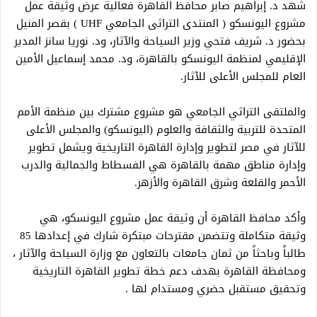
شهد د. إبراهيم صابر محافظ القاهرة فعالية عرض وثيقة عمل
مشروع اليونسكو ( المنتدى التراثى الجامعي UHF ) بقصر المنيل
بحضور د. شريف فتحي وزير السياحة والآثار، ود. نوريا سانز المدير
الإقليمي لمنظمة اليونسكو بالقاهرة، ود. محمد إسماعيل الأمين
العام للمجلس الأعلى للآثار.
والملتقى التراثي الجامعي هو مشروع مشترك بين منظمة الأمم
المتحدة للتربية والثقافة والعلوم (اليونسكو) والمجلس الأعلى
للآثار في مصر لتطوير وإدارة القاهرة التاريخية ويشمل تطوير
وإدارة مناطق مهمة بالقاهرة هي الفسطاط والجمالية والدرب
الأحمر والقلعة وشرق القاهرة والأزهر.
وأكد محافظ القاهرة أن وثيقة عمل مشروع اليونسكو، هي
وثيقة متكاملة وتتضمن مقترحات مبتكرة شارك في إعدادها 85
طالباً وباحثاً من ثمان جامعات بالتعاون مع وزارة السياحة والآثار ،
ومحافظة القاهرة بهدف دعم خطة تطوير القاهرة التاريخية
وتحقيق مستقبل حضري ومستدام لها .