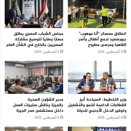
انطلاق معسكر “أنا موهوب”
مجلس الشباب المصري يطلق
ببورسعيد لدمج أطفال وأسر
مسارًا وطنيًا لتوسيع مشاركة
القاهرة ومرسى مطروح
المصريين بالخارج في الشأن العام
9 أغسطس، 2026
9 أغسطس، 2026
وزير التخطيط: السياحة أبرز
مدير الشؤون الصحية
القطاعات الداعمة للنمو والتشغيل
بالجيزة يناقش سلبيات العمل
وتوفير الدخل الأجنبي للدولة
داخل مستشفى صدر الجيزة
9 أغسطس، 2026
8 أغسطس، 2026