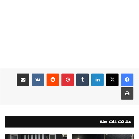
لينكدإن
‏Tumblr
بينتيريست
‏Reddit
‏VKontakte
مشاركة عبر البريد
طباعة
مقالات ذات صلة