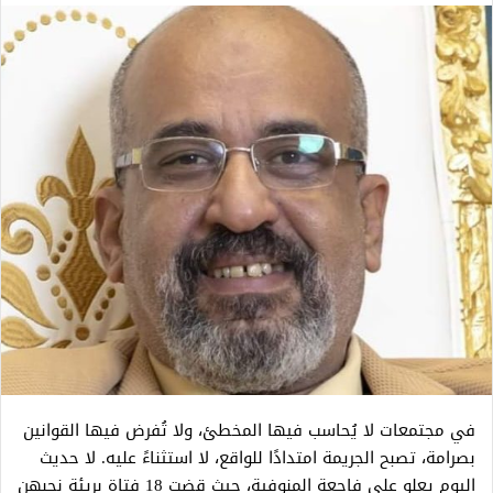
في مجتمعات لا يُحاسب فيها المخطئ، ولا تُفرض فيها القوانين
بصرامة، تصبح الجريمة امتدادًا للواقع، لا استثناءً عليه. لا حديث
اليوم يعلو على فاجعة المنوفية، حيث قضت 18 فتاة بريئة نحبهن