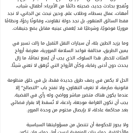
ونُفجع بحادث جديد، ضحيته دائمًا من الأبرياء: أطفال، شباب،
أمهات، عمال بسطاء، وطلاب علم. وحين نبحث عن الجاني، لا نجد
فقط السائق المتهور، بل نجد دولة تهاونت، وقانونًا رخوًا، ونظامًا
مروريًا فوضويًا، وشرطيًا قد يُغمض عينيه مقابل بضع جنيهات.
وما يزيد الطين بلة، أن سيارات النقل الثقيل ما زالت تسير في
يمين الطريق، مخالفة قواعد السلامة المرورية، معرضة أرواح
المئات للخطر. هذا السلوك، الذي يجب أن يُمنع تمامًا، ما زال
يحدث دون أدنى رقابة، وكأن الأرواح التي تُزهق لا تعني شيئًا.
الحل لا يكمن في رصف طرق جديدة فقط، بل في خلق منظومة
قانونية صارمة، لا تعرف التهاون، ولا تفتح باب “التصالح” إلا
عندما يكون هناك متضرر مباشر وواضح، وله رأي في القضية.
يجب أن تكون الغرامة موجعة، رادعة، لا تُسقط إلا بقرار قضائي
بعد محاكمة عادلة، لا بإيصال مختوم من وحدة المرور.
ولا يجوز للحكومة أن تتنصل من مسؤوليتها السياسية
والأخلاقية. دماء بنات المنوفية ليست أول دماء، ولن تكون