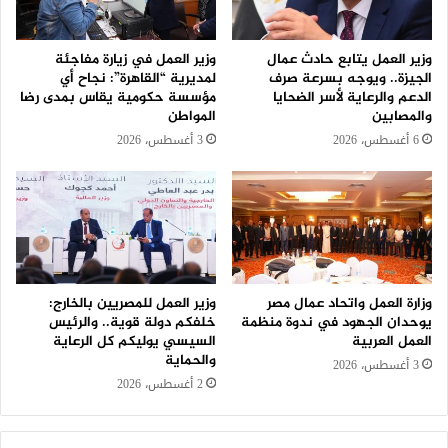
وزير العمل يتابع حادث عمال
وزير العمل في زيارة مفاجئة
الجيزة.. ويوجه بسرعة صرف
لمديرية “القاهرة”: نجاح أي
الدعم والرعاية لأسر الضحايا
مؤسسة حكومية يقاس بمدى رضا
والمصابين
المواطن
6 أغسطس، 2026
3 أغسطس، 2026
وزارة العمل واتحاد عمال مصر
وزير العمل للمصريين بالخارج:
يوحدان الجهود في ندوة منظمة
خلفكم دولة قوية.. والرئيس
العمل العربية
السيسي يوليكم كل الرعاية
والحماية
3 أغسطس، 2026
2 أغسطس، 2026