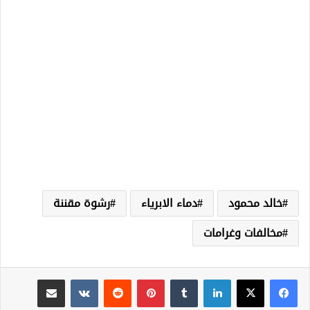
خالد محمود
دماء الابرياء
رشوة مقننة
مخالفات وغرامات
لينكدإن
‏Tumblr
بينتيريست
‏Reddit
‏VKontakte
مشاركة عبر البريد
طباعة