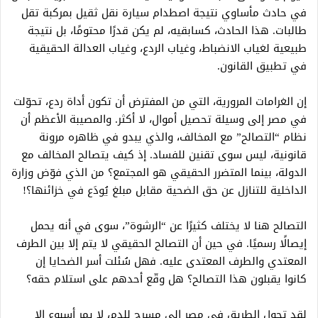
في حادث مأساوي نتيجة اصطدام سيارة نقل ثقيل بمركبة تقل
طالبات. هذا الحادث، كسابقيه، لم يكن قدرًا محتومًا، بل نتيجة
طبيعية لغياب الانضباط، وغياب الردع، وغياب العدالة الحقيقية
في تطبيق القانون.
إن الغرامات المرورية، التي من المفترض أن تكون أداة ردع، تحوّلت
في مصر إلى وسيلة تحصيل أموال، لا أكثر. والمصيبة الأعظم أن
نظام “التصالح” مع المخالف، والذي يبدو في ظاهره مرونة
قانونية، ليس سوى تقنين للفساد. إذ كيف يتصالح المخالف مع
الدولة، بينما المتضرر الحقيقي هو المجتمع؟ من الذي فوّض وزارة
الداخلية للتنازل عن حق الضحية مقابل مبلغ يُودَع في خزائنها؟!
التصالح هنا لا يختلف كثيرًا عن “الرشوة”، سوى في أنه يحمل
إيصالًا رسميًا. في حين أن التصالح الحقيقي لا يتم إلا بين الطرف
المعتدي والطرف المعتدى عليه. فهل سُئلت أسر الضحايا إن
كانوا يقبلون هذا التصالح؟ هل وقّع أحدهم على استلام حقه؟
لقد تحول الطريق في مصر إلى مسرح للدم، لا يمر أسبوع إلا