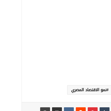
نمو الاقتصاد المصري
نكدإن
‏Tumblr
بينتيريست
‏Reddit
‏VKontakte
مشاركة عبر البريد
طباعة