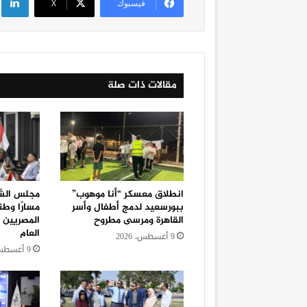
فيسبوك
‫X
مقالات ذات صلة
انطلاق معسكر “أنا موهوب”
مجلس الش
ببورسعيد لدمج أطفال وأسر
مسارًا وطن
القاهرة ومرسى مطروح
المصريين ب
العام
9 أغسطس، 2026
9 أغسطس، 2026