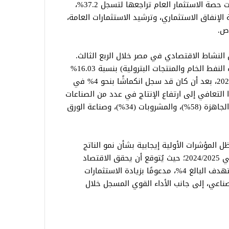
بنحو 2.44 نقطة مئوية. في المقابل، واصلت حصة الاستثمار العام تراجعها لتسجل 37.2%،
لإنفاق الاستثماري، وترشيد الاستثمارات العامة،
اص.
النشاط الاقتصادي في مصر خلال الربع الثالث.
فقد ارتفع مؤشر الإنتاج الصناعي (باستثناء النفط الخام والمنتجات البترولية) بنسبة 16.03%
خلال الربع الثالث من السنة المالية 2024/2025، بعد أن كان قد سجل انكماشًا بنحو 4% في
التعافي إلى ارتفاع الإنتاج في عدد من الصناعات
الرئيسية، مثل السيارات (93%)، والملابس الجاهزة (58%)، والمشروبات (34%)، وصناعة الورق
ل المؤشرات الأولية إيجابية بشأن نمو الناتج
المحلي الإجمالي المصري خلال العام المالي 2024/2025؛ حيث يُتوقع أن يحقق الاقتصاد
المصري معدل نمو أعلى من المعدل المستهدف البالغ 4%، مدعومًا بزيادة الاستثمارات
ناعي، إلى جانب الأداء القوي المسجل خلال