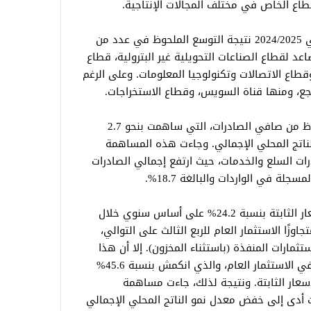
قطاع الخاص في مختلف المجالات الإنتاجية.
جاء النمو خلال الربع الثالث من العام المالي 2024/2025 نتيجة التوسع الملحوظ في عدد من
اعد لقطاع الصناعات التحويلية غير البترولية، قطاع
طاع الاتصالات وتكنولوجيا المعلومات. وعلى الرغم
ع، ومنها قناة السويس، وقطاع الاستخراجات.
على جانب الإنفاق، حظي النمو بدعم ملحوظ من صافي الصادرات، التي ساهمت بنحو 2.7
ناتج المحلي الإجمالي. وجاءت هذه المساهمة
ات السلع والخدمات، حيث ارتفع إجمالي الصادرات
كما تسارعت وتيرة الاستثمار الخاص بالأسعار الثابتة بنسبة 24.2% على أساس سنوي خلال
 الثالث من العام المالي 2024/2025، متجاوزًا الاستثمار العام للربع الثالث على التوالي،
 من إجمالي الاستثمارات المنفذة (باستثناء المخزون). إلا أن هذا
النمو لم يكن كافيًا لتعويض التراجع الحاد في الاستثمار العام، والذي انكمش بنسبة 45.6%
لأسعار الثابتة. ونتيجة لذلك، جاءت مساهمة
ث أدى إلى خفض معدل نمو الناتج المحلي الإجمالي