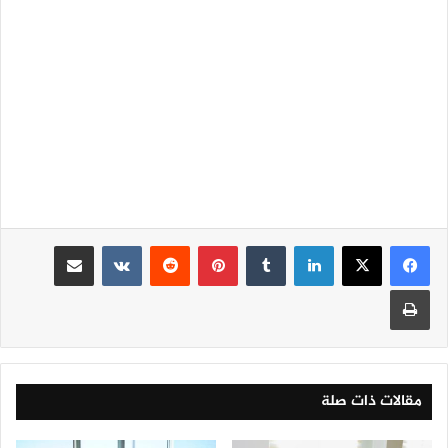
لينكدإن
‏Tumblr
بينتيريست
‏Reddit
‏VKontakte
مشاركة عبر البريد
طباعة
مقالات ذات صلة