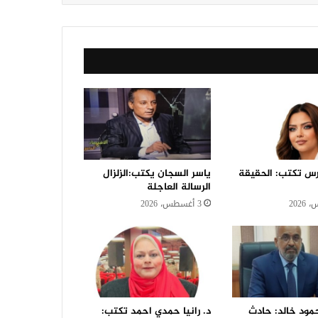
رس تكتب: الحقيقة
ياسر السجان يكتب:الزلزال
الرسالة العاجلة
3 أغسطس، 2026
حمود خالد: حادث
د. رانيا حمدي احمد تكتب: