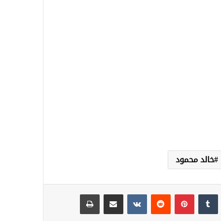
خالد محمود
نكدإن
‏Tumblr
بينتيريست
‏Reddit
‏VKontakte
مشاركة عبر البريد
طباعة