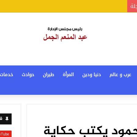
جلة
عرب و عالم
دنيا ودين
المرأة
طيران
حوادث
خدمات
قن
مود يكتب حكاية