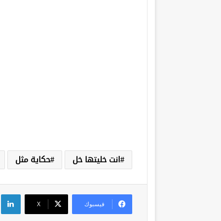
انت خليتها خل
حكاية مثل
لي
فيسبوك
‫X