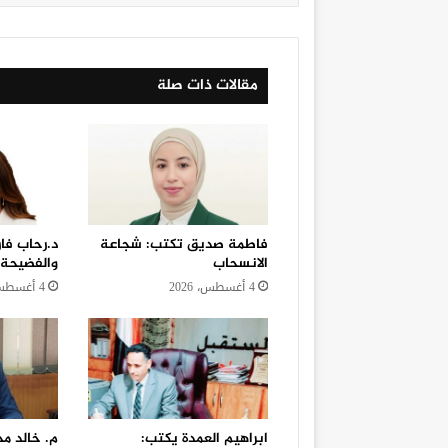
مقالات ذات صلة
فاطمة صديق تكتب: شجاعة
د.رحاب فا
الانسحاب
والفضيحة
4 أغسطس، 2026
4 أغسطس، 2026
ابراهيم العمدة يكتب:
م. خالد م