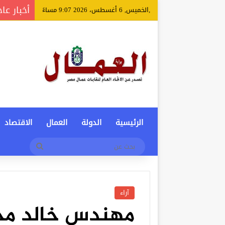
أخبار عا
,الخميس, 6 أغسطس، 2026 9:07 مساءً
الرئيسية
الدولة
العمال
الاقتصاد
بحث
عن
آراء
مهندس خالد مح