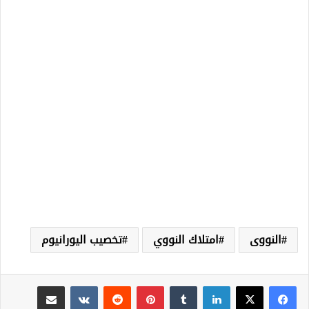
النووى
امتلاك النووي
تخصيب اليورانيوم
لينكدإن
‏Tumblr
بينتيريست
‏Reddit
‏VKontakte
مشاركة عبر البريد