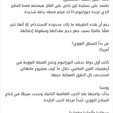
تعتمد على تسليط ليزر خاص على الغاز، فيمتصه فقط النظير
الذي نريده (يورانيوم-235)، فيتم فصله بدقة شديدة.
رغم أن هذه الطريقة ما زالت محدودة الاستخدام، إلا أنها تثير
قلقًا عالميًا بسبب صغر حجم معداتها وسهولة إخفائها.
من بدأ السباق النووي؟
أمريكا
كانت أول دولة تخصّب اليورانيوم وتنتج القنبلة النووية في
أربعينيات القرن الماضي، خلال ما عُرف بمشروع مانهاتن.
استخدمت كل الطرق الممكنة حينها.
روسيا
بدأت برامجها بعد الحرب العالمية الثانية، ونجحت سريعًا في إنتاج
السلاح النووي، لتبدأ مرحلة الحرب الباردة.
بريطانيا وألمانيا وهولندا