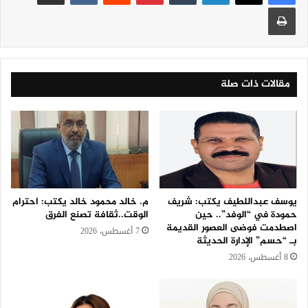
طباعة
مقالات ذات صلة
يوسف عبداللطيف يكتب: شريف
م. خالد محمود خالد يكتب: احترام
حمودة في “الوفد”.. حين
الوقت..ثقافة تصنع الفرق
اصطدمت فوضى العصور القديمة
7 أغسطس، 2026
بـ “حسم” الإدارة الحديثة
8 أغسطس، 2026