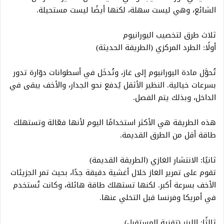
الشائع، وهي ليست سهلة، لكنها أيضًا ليست مستحيلة.
ثلاث طرق لتخصيب اليورانيوم
أولًا: الطرد المركزي (الطريقة الحديثة)
تُحوَّل مادة اليورانيوم إلى غاز، وتُدخَل في أسطوانات دوّارة تدور
بسرعات خيالية. النظير الأثقل يُدفع نحو الجدار، والأخف يبقى في
الداخل، وبذلك يتم الفصل.
هذه الطريقة هي الأكثر استخدامًا اليوم لأنها فعّالة وتستهلك
طاقة أقل من الطرق القديمة.
ثانيًا: الانتشار الغازي (الطريقة القديمة)
تقوم على تمرير الغاز خلال أغشية دقيقة جدًا، بحيث تمر الجزيئات
الأخف بسرعة أكبر. لكنها تستهلك طاقة هائلة، وكانت تُستخدم
في أمريكا وفرنسا قبل التخلي عنها.
ثالثًا: الليزر (تقنية المستقبل)