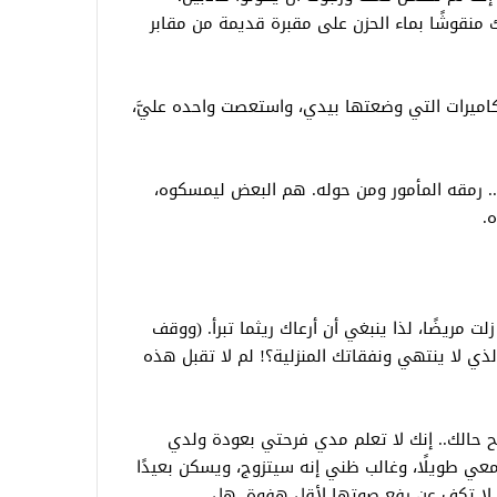
نقوشًا بماء الحزن على مقبرة قديمة من مقابر
لكاميرات التي وضعتها بيدي، واستعصت واحده عليَّ،
 رمقه المأمور ومن حوله. هم البعض ليمسكوه،
ه.
ت مريضًا، لذا ينبغي أن أرعاك ريثما تبرأ. (ووقف
ذي لا ينتهي ونفقاتك المنزلية؟! لم لا تقبل هذه
ح حالك.. إنك لا تعلم مدي فرحتي بعودة ولدي
معي طويلًا، وغالب ظني إنه سيتزوج، ويسكن بعيدًا
تي لا تكف عن رفع صوتها لأقل هفوة. هل…