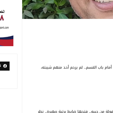
ت
ام باب القسم.. لم يرحم أحد منهم شيبته،
فولة من جيبه.. فتحها ضابط برتبة صغيرة.. نظر