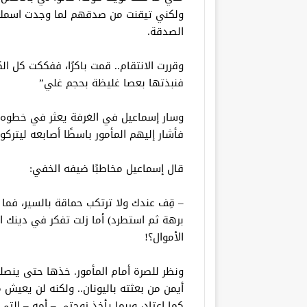
ولكني تيقنت من صدقهم لما وجدت اسمك م
الصدقة.
وقررت الانتقام.. قمت باكرًا، ففككت كل ا
فنبذتها بعصا غليظة بحجم غلي”
وسار إسماعيل في الغرفة يعثر في خطوه..
فأشار إليهم المأمور باسطًا أصابعه ليتركو
قال إسماعيل مخاطبًا ضيفه الخفي:
– قِف عندك ولا ترتكب حماقة بالسير، فما زل
برهة ثم استطرد) أما زلت تفكر في دينك ال
الأموال؟!
ونظر للصرة أمام المأمور. خذها حتى ينصل
أيمن من بعثته باليونان.. ولكنه لن يعيش 
كما اعتاد، وربما يأخذ زوجتي – أمه – ال