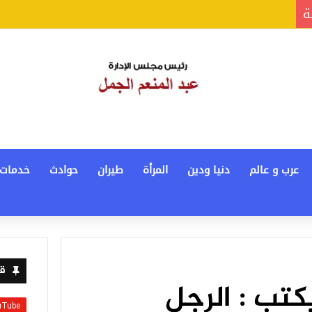
ة
عرب و عالم
دنيا ودين
المرأة
طيران
حوادث
خدمات
قن
كتب : الرجل