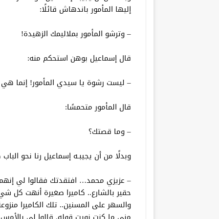
إليها المأمور باندهاش قائلًا:
– وترشو المأمور بملاليمك الزهيدة!
قال إسماعيل بوهن استحكم منه:
– ليست رشوة يا سيدي المأمور! إنما هي 
قال المأمور متحمسًا:
– وما قصتك؟
وبدلًا من أن يجيبـه إسماعيل رنا نحو الباب
– عزيزي محمد… افتقدتك فقالوا لي إنهم
حقير بالشارع.. كاميرا صغيرة أنهت كل شيء
والسهر على المسنين.. تلك الكاميرا منزوع
مني ما كنت نويت قوله. قالوا لي بالأمس 