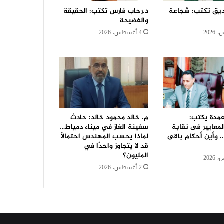
يق تكتب: شجاعة
د.رحاب فارس تكتب: الحقيقة
والفضيحة
4 أغسطس، 2026
عمدة يكتب:
م. خالد محمود خالد: حادث
لمعايير فى نقابة
سفينة الغاز في ميناء دمياط…
. وأين أحكام باقى
لماذا يحسب المهندس احتمالًا
قد لا يتجاوز واحدًا في
المليون؟
2 أغسطس، 2026