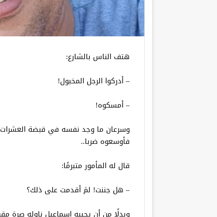
هتف الناس بالشارع:
– أدركوا الرجل المخبول!
– أمسكوه!
وسرعان ما وجد نفسه في قبضة العشرات أم
فأوسعوه ضربا..
قال له المأمور متبرمًا:
– هل جننت! لمَ أقدمت على ذلك؟
وبدلًا من أن يجيبه إسماعيل ناوله صرة مق