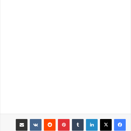
لينكدإن
‏Tumblr
بينتيريست
‏Reddit
‏VKontakte
مشاركة عبر البريد