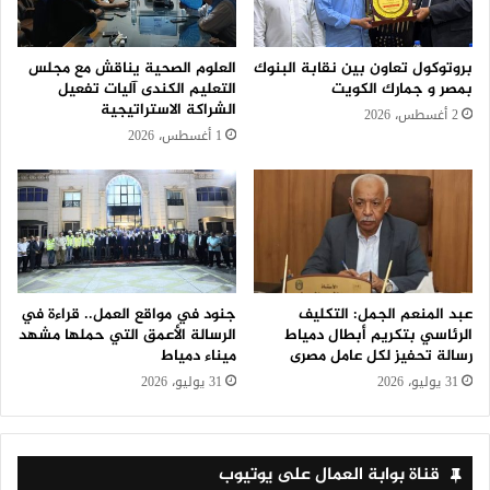
بروتوكول تعاون بين نقابة البنوك
العلوم الصحية يناقش مع مجلس
بمصر و جمارك الكويت
التعليم الكندى آليات تفعيل
الشراكة الاستراتيجية
2 أغسطس، 2026
1 أغسطس، 2026
عبد المنعم الجمل: التكليف
جنود في مواقع العمل.. قراءة في
الرئاسي بتكريم أبطال دمياط
الرسالة الأعمق التي حملها مشهد
رسالة تحفيز لكل عامل مصرى
ميناء دمياط
31 يوليو، 2026
31 يوليو، 2026
قناة بوابة العمال على يوتيوب