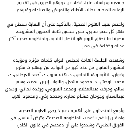
جامعية ودراسات عليا، فضلا عن دورهم الحيوي في تقديم
الرعاية الصحية، بجانب الأطباء والتمريض والصيادلة وغيرهم.
واختتم نقيب العلوم الصحية، بالتأكيد على أن النقابة ستظل في
ظهر كل عضو نقابي، حتى تتحقق كافة الحقوق المشروعة،
مضيفا ما تحقق اليوم هو انتصار للنقابة، ولمنظومة صحية أكثر
عدالة وكفاءة في مصر.
وشهدت الجلسة العامة لمجلس النواب كلمات مؤثرة ومؤيدة
لمشروع القانون من عدد كبير من النواب، من بينهم د. مكرم
رضوان، النائبة ولاء التمامي، د. هناء سرور، د. أحمد العرجاني، د.
محمد الوحش، د. محمود مشعل، والنواب إيرين سعيد، وسمر
سالم، ومرفت عبدالعظيم، ومحمد الفيومي، ورغدة نجاتي، وهدى
عبدالستار، وجومان هشام عمارة، ومحمد زكي، ومحمود العزب.
وأجمع المتحدثون على أهمية دعم خريجي العلوم الصحية،
واصفين إياهم بـ”عصب المنظومة الصحية”، و”ركن أساسي في
الفريق الطبي”، وشددوا على أن دمجهم في قانون الكادر،