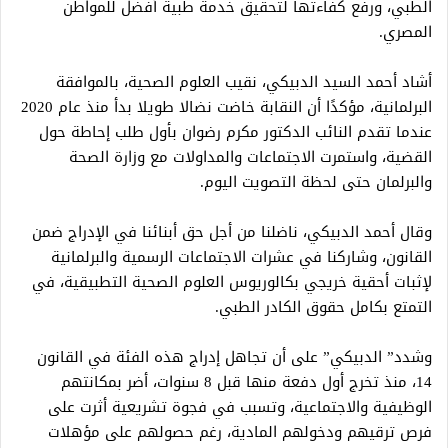
الطبي، ورفع كفاءتها لتحقيق خدمة طبية أفضل للمواطن
المصري.
أشاد أحمد السيد الدبيكي، نقيب العلوم الصحية، بالموافقة
البرلمانية، مؤكدًا أن النقابة خاضت نضالا طويلا بدأ منذ عام 2020
عندما تقدم النائب الدكتور مكرم رضوان بأول طلب إحاطة حول
القضية، واستمرت الاجتماعات والمداولات مع وزارة الصحة
والبرلمان حتى لحظة التصويت اليوم.
وقال أحمد الدبيكي، ناضلنا من أجل حق أبنائنا في الإدراج ضمن
القانون، وشاركنا في عشرات الاجتماعات الرسمية والبرلمانية
لإثبات أحقية خريجي بكالوريوس العلوم الصحية التطبيقية، في
التمتع بكامل حقوق الكادر الطبي.
وشدد” الدبيكي” على أن تجاهل إدراج هذه الفئة في القانون
14، منذ تخرج أول دفعة منها قبل 8 سنوات، أضر بمكانتهم
الوظيفية والاجتماعية، وتسبب في فجوة تشريعية أثرت على
فرص ترقيهم ودخولهم المادية، رغم حصولهم على مؤهلات