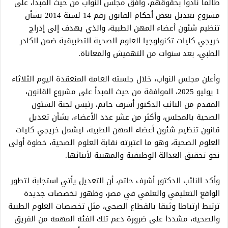
طالما نادوا بحقوقهم، وافق مجلس النواب من حيث المبدأ، على
مشروع تعديل بعض أحكام القانون رقم 14 لسنة 2014 بشأن
تنظيم شئون أعضاء المهن الطبية، والذي يهدف إلى إدراج
خريجي كليات تكنولوجيا العلوم الصحية التطبيقية ضمن الكادر
الطبي، بعد سنوات من التهميش والمعاناة.
وأعلن مجلس النواب، خلال جلسته العامة المنعقدة اليوم الثلاثاء
1 يوليو 2025، الموافقة من حيث المبدأ على مشروع القانون،
المقدم من النائب الدكتور أشرف حاتم، رئيس لجنة الشئون
الصحية بالمجلس، وأكثر من عشر عدد الأعضاء، بشأن تعديل
قانون تنظيم شئون أعضاء المهن الطبية، ليشمل خريجي كليات
العلوم الصحية، وهو ما اعتبرته نقابة العلوم الصحية، خطوة أولى
نحو تحقيق العدالة الوظيفية والمهنية لأبنائها.
وأكد النائب الدكتور أشرف حاتم، أن التعديل يأتي استجابة لتطور
الواقع التعليمي والعلمي في مصر، وظهور تخصصات جديدة
ترتبط ارتباطا وثيقا بالقطاع الصحي، مثل تخصصات العلوم الطبية
والصحية، مشددا على ضرورة دعم تلك الفئة المهمة من الفريق