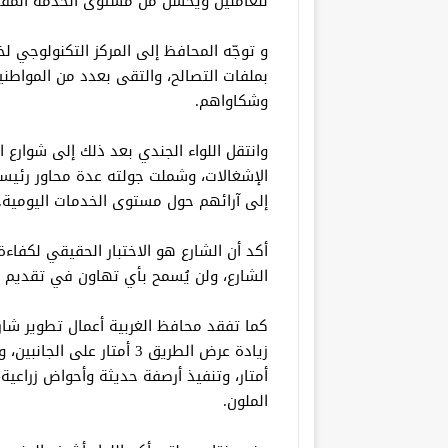
للعاملين ويُحسن من مستوى الخدمة المقد
و توجّه المحافظ إلى المركز التكنولوجي لخ
بملفات التصالح، والتقى بعدد من المواطن
وشكاواهم.
وانتقل اللواء الجندي بعد ذلك إلى شوارع ا
الإشغالات، وشملت جولته عدة محاور رئيسي
إلى آرائهم حول مستوى الخدمات اليومية.
أكد أن الشارع هو الاختبار الحقيقي لكفاءة 
الشارع، ولن يُسمح بأي تهاون في تقديم خ
كما تفقد محافظ الغربية أعمال تطوير ش
أمتار، وتنفيذ أرصفة حديثة وأحواض زراعية،
الملون.