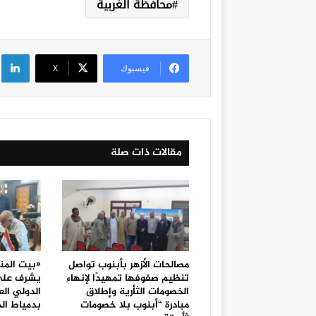
محافظة الغربية
لي
فيسبوك
‫X
مقالات ذات صلة
مصالحات الأزهر بأبنوب تواصل
«بيت المن
تنظيم صفوفها تمهيدًا لإنهاء
يشرف على 
الخصومات الثأرية وإطلاق
الدولي الع
مبادرة “أبنوب بلا خصومات
بدمياط ال