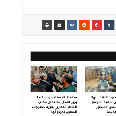
نكدإن
‏Tumblr
بينتيريست
‏Reddit
‏VKontakte
مشاركة عبر البريد
طباعة
صورة الهندسي»
محافظ الدقهلية ومساعدا
تنفيذ المجمع
وزير العدل يفتتحان مكتب
لمي المتطور
الشهر العقاري بقرية صهرجت
جديدة
الصغرى بمركز أجا