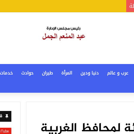
لة
عرب و عالم
دنيا ودين
المرأة
طيران
حوادث
خدمات
قن
 لمحافظ الغربية