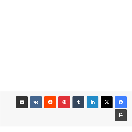
لينكدإن
‏Tumblr
بينتيريست
‏Reddit
‏VKontakte
مشاركة عبر البريد
طباعة