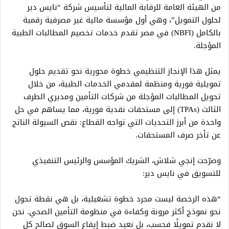
من الهيئة العامة للرقابة المالية لتأسيس شركة “نايس دير
لحلول التمويل”، وهي أول مؤسسة مالية غير مصرفية رقمية
بالكامل (NBFI) في مصر تقدم خدمات تخصيم المطالبات الطبية
المؤجلة.
يمثل هذا الإنجاز التنظيمي خطوة محورية نحو تقديم حلول
تمويلية فورية ومنظمة لمقدمي الخدمات الطبية، من خلال
تحويل المطالبات المؤجلة من شركات التأمين ومديري الطرف
الثالث (TPAs) إلى مستحقات نقدية فورية، مما يساهم في حل
واحدة من أبرز التحديات التي تواجه القطاع: نقص السيولة الناتج
عن تأخر صرف المستحقات.
وصرّحت إنجي شلاش، الشريك المؤسس والرئيس التنفيذي
للتسويق في نايس دير:
“هذه الرخصة ليست مجرد خطوة تشغيلية، بل هي نقطة تحول
نحو نموذج أكثر مرونة وكفاءة في منظومة التأمين الصحي. نحن
لا نقدم تمويلًا فحسب، بل نعيد ضبط إيقاع السوق لصالح كل