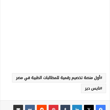
أول منصة تخصيم رقمية للمطالبات الطبية في مصر
نايس دير
لينكدإن
‏Tumblr
بينتيريست
‏Reddit
‏VKontakte
مشاركة عبر البريد