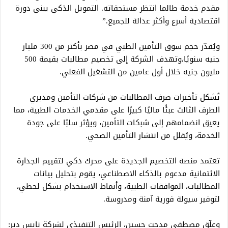
مقدم خدمة طالما انتظر مستحقاته. التمويل الذكي يبني دورة
اقتصادية أسرع وأكثر عدالة للجميع.”
ويُقدّر حجم سوق التأمين الطبي في مصر بأكثر من 300 مليار
جنيه سنويًا،وتهدف الشركة إلى تخصيم مطالبات بقيمة 500
مليون جنيه خلال أول عامين من التشغيل الفعلي.
تُشكل تأخيرات صرف المطالبات من شركات التأمين ومديري
الطرف الثالث عبئًا ماليًا كبيرًا على مقدمي الخدمات الطبية، مما
يعيق انضمامهم إلى شبكات التأمين، ويؤثر سلبًا على جودة
الخدمة، ويُقلل من انتشار التأمين الصحي.
تعتمد منصة التخصيم الجديدة على محرك ذكي لتقييم الجدارة
الائتمانية مدعوم بالذكاء الاصطناعي، يقوم بتحليل بيانات
المطالبات، الموافقات الطبية، وأنماط الاستخدام بشكل لحظي،
لتوفير سيولة فورية آمنة ومدروسة.
وعلّق مصطفى مدحت حسين، الرئيس التنفيذي لشركة نايس دير: