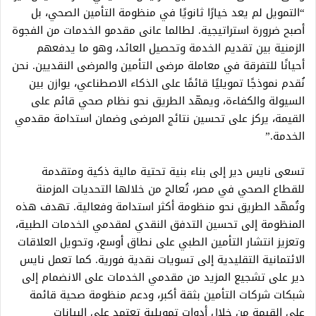
“التمويل لم يعد خيارًا ثانويًا في منظومة التأمين الصحي، بل
أصبح ضرورة استراتيجية. لطالما عانى مقدمو الخدمات من الفجوة
الزمنية بين تقديم الخدمة وتحصيل العائد، وهو ما يدفعهم
أحيانًا للتفرقة في معاملة مرضى التأمين والمرضى النقديين. نحن
نُقدم نموذجًا تمويليًا قائمًا على الذكاء الاصطناعي، يوازن بين
السيولة والكفاءة، ويمهّد الطريق نحو نظام صحي قائم على
القيمة، يركز على تحسين نتائج المرضى وضمان استدامة مقدمي
الخدمة.”
تسعى نايس دير إلى بناء بنية تحتية مالية ذكية ومتقدمة
للقطاع الصحي في مصر، تُعالج من خلالها التحديات المزمنة
وتُمهّد الطريق نحو منظومة أكثر استدامة وفعالية. تهدف هذه
المنظومة إلى تحسين التدفق النقدي لمقدمي الخدمات الطبية،
وتعزيز انتشار التأمين الطبي على نطاق أوسع، وتحويل العلاقات
الائتمانية التقليدية إلى تسويات نقدية فورية. كما تعمل نايس
دير على تشجيع المزيد من مقدمي الخدمات على الانضمام إلى
شبكات شركات التأمين بثقة أكبر، ودعم منظومة صحية قائمة
على القيمة من خلال أدوات تمويلية تعتمد على البيانات