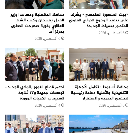
«بيت المنصورة الهندسي» يشرف
محافظ الدقهلية ومساعدا وزير
على تنفيذ المجمع الدولي العلمي
العدل يفتتحان مكتب الشهر
المتطور بدمياط الجديدة
العقاري بقرية صهرجت الصغرى
بمركز أجا
6 أغسطس، 2026
6 أغسطس، 2026
محافظ أسيوط : تكامل الأجهزة
لدعم قطاع التمور بالوادي الجديد..
التنفيذية والأمنية دعامة رئيسية
توسعات جديدة و٧٧ ثلاجة
لتحقيق التنمية والاستقرار
لاستيعاب الكميات الموردة
6 أغسطس، 2026
4 أغسطس، 2026