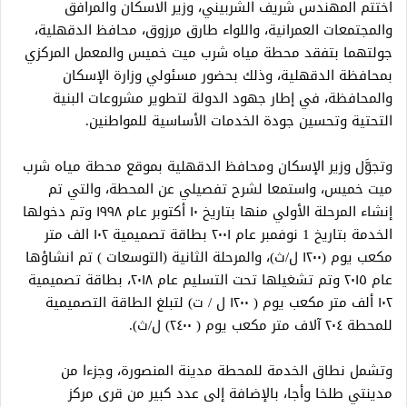
اختتم المهندس شريف الشربيني، وزير الاسكان والمرافق
والمجتمعات العمرانية، واللواء طارق مرزوق، محافظ الدقهلية،
جولتهما بتفقد محطة مياه شرب ميت خميس والمعمل المركزي
بمحافظة الدقهلية، وذلك بحضور مسئولي وزارة الإسكان
والمحافظة، في إطار جهود الدولة لتطوير مشروعات البنية
التحتية وتحسين جودة الخدمات الأساسية للمواطنين.
وتجوَّل وزير الإسكان ومحافظ الدقهلية بموقع محطة مياه شرب
ميت خميس، واستمعا لشرح تفصيلي عن المحطة، والتي تم
إنشاء المرحلة الأولي منها بتاريخ ۱۰ أكتوبر عام ۱۹۹۸ وتم دخولها
الخدمة بتاريخ 1 نوفمبر عام ۲۰۰۱ بطاقة تصميمية ۱۰۲ الف متر
مكعب يوم (۱۲۰۰ ل/ث)، والمرحلة الثانية (التوسعات ) تم انشاؤها
عام ۲۰۱٥ وتم تشغيلها تحت التسليم عام ۲۰۱۸، بطاقة تصميمية
۱۰۲ ألف متر مكعب يوم ( ۱۲۰۰ ل / ت) لتبلغ الطاقة التصميمية
للمحطة ٢٠٤ آلاف متر مكعب يوم ( ٢٤٠٠) ل/ث).
وتشمل نطاق الخدمة للمحطة مدينة المنصورة، وجزءا من
مدينتي طلخا وأجا، بالإضافة إلى عدد كبير من قرى مركز