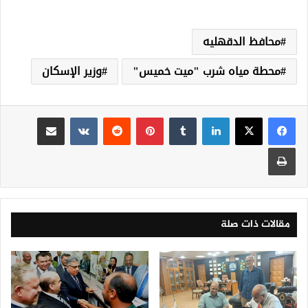
محافظ الدقهليه
محطة مياه شرب "ميت خميس"
وزير الإسكان
لينكدإن
‏Tumblr
بينتيريست
‏Reddit
‏VKontakte
مشاركة عبر البريد
طباعة
مقالات ذات صلة