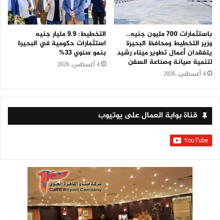
باستثمارات 700 مليون جنيه..
التخطيط: 9.9 مليار جنيه
وزير التخطيط ومحافظ البحيرة
استثمارات حكومية في البحيرة
يتفقدان أعمال تطوير ميناء رشيد
بنمو سنوي 33%
لتنمية صيانة وصناعة السفن
4 أغسطس، 2026
4 أغسطس، 2026
قناة بوابة العمال على يوتيوب