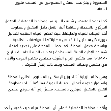
المنصورة ويبلغ عدد السكان المخدومين من المحطة مليون
نسمة.
كما تفقد المهندس شريف الشربيني ومحافظ الدقهلية، المعمل
المركزي بالمحطة وشاهدا آلية العمل داخل المعمل ومنظومة
أخذ العينات للمياه وتحليلها، حيث تخضع المياه المنتجة لتحاليل
دورية كل ساعتين للتأكد من مطابقتها للمواصفات العالمية
بواسطة معمل المحطة، كما حصلت المحطة على تجديد اعتماد
شهادة الإدارة الفنية المستدامة (.T.S.M) للمرة الخامسة بتاريخ
۲۰۲۱/۲۰۲۰، مما يعكس التزام الشركة بتطبيق معايير الجودة والأداء
في تشغيل وصيانة المحطة ويعد ذلك إنجازًا للشركة .
وفي ختام الزيارة أشاد وزير الإسكان بالمستوى الحالي للمحطة
واستمرار وجودة أعمال الصيانة الدورية بها كما أشاد بمنظومة
العمل بالمعمل المركزي بالمحطة، مشيرًا إلى أنه نموذج يحتذى
به.
وأكد ” محافظ الدقهلية ” علي أن المحطة مياه ميت خميس تُعد