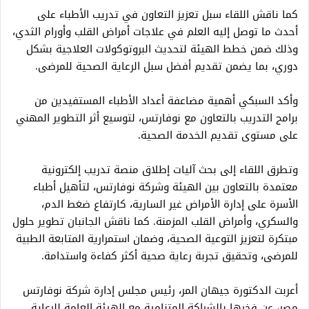
كما ناقش اللقاء سبل تعزيز التعاون في تدريب الأطباء على
أحدث ما توصل إليه العلم في علاجات أمراض القلب وأورام الثدي،
وذلك ضمن خطط الهيئة لتحديث البروتوكولات العلاجية بشكل
دوري، بما يضمن تقديم أفضل سبل الرعاية الصحية للمرضى.
وأكد السبكي أهمية مضاعفة أعداد الأطباء المستفيدين من
برامج التدريب بالتعاون مع نوفارتس، لتوسيع أثر التطوير المهني
على مستوى تقديم الخدمة الصحية.
وتطرق اللقاء إلى بحث آليات إطلاق منصة تدريب إلكترونية
معتمدة بالتعاون بين الهيئة وشركة نوفارتس، لتأهيل أطباء
الأسرة على إدارة الأمراض غير السارية، كارتفاع ضغط الدم،
والسكري، وأمراض القلب المزمنة. كما ناقش الجانبان تطوير حلول
مبتكرة لتعزيز التوعية الصحية، وضمان استمرارية المتابعة الطبية
للمرضى، وتحقيق تجربة رعاية صحية أكثر كفاءة واستدامة.
أعربت الدكتورة جيهان المر، رئيس مجلس إدارة شركة نوفارتس
مصر، عن فخرها بالشراكة المتنامية مع الهيئة العامة للرعاية