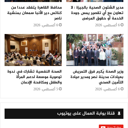
مدير الشئون الصحية بالجيزة : لا
محافظ القاهرة يتفقد عددا من
تهاون مع أي تقصير يمس جودة
كنائس دير الأنبا سمعان بمنشية
الخدمة أو حقوق المرضى
ناصر
6 أغسطس، 2026
6 أغسطس، 2026
وزير الصحة يُكرم فرق التمريض
الصحة النفسية تشارك في ندوة
بعيادات مدينة نصر ومدير عيادة
توعوية موسعة لدعم المرأة
التأمين الصحي
والطفل ومكافحة الإدمان
6 أغسطس، 2026
5 أغسطس، 2026
قناة بوابة العمال على يوتيوب