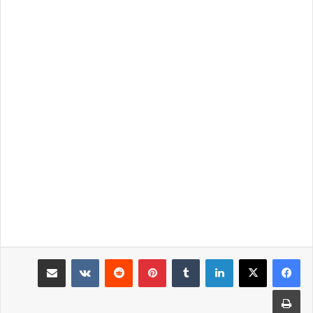
لينكدإن
‏Tumblr
بينتيريست
‏Reddit
‏VKontakte
مشاركة عبر البريد
طباعة