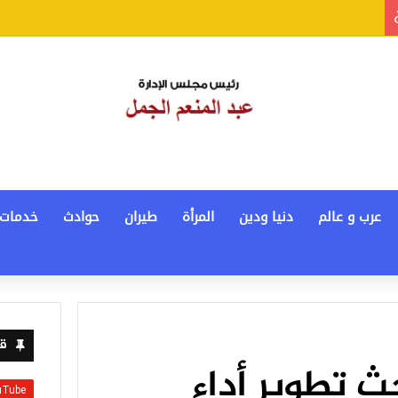
عرب و عالم
دنيا ودين
المرأة
طيران
حوادث
خدمات
قن
حث تطوير أداء