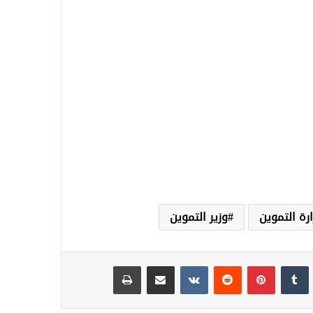
ارة التموين
وزير التموين
نكدإن
‏Tumblr
بينتيريست
‏Reddit
‏VKontakte
مشاركة عبر البريد
طباعة