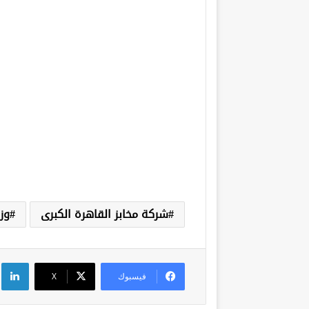
شركة مخابز القاهرة الكبرى
وز
لي
فيسبوك
‫X