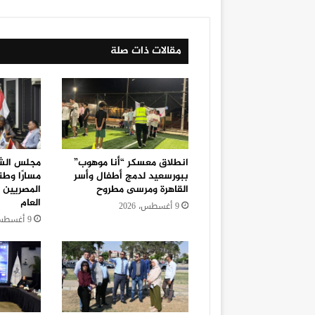
مقالات ذات صلة
انطلاق معسكر “أنا موهوب”
مجلس الش
ببورسعيد لدمج أطفال وأسر
مسارًا وطن
القاهرة ومرسى مطروح
المصريين ب
العام
9 أغسطس، 2026
9 أغسطس، 2026