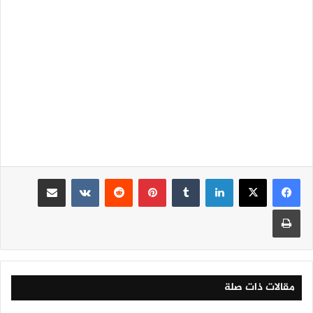
لينكدإن
‏Tumblr
بينتيريست
‏Reddit
‏VKontakte
مشاركة عبر البريد
طباعة
مقالات ذات صلة