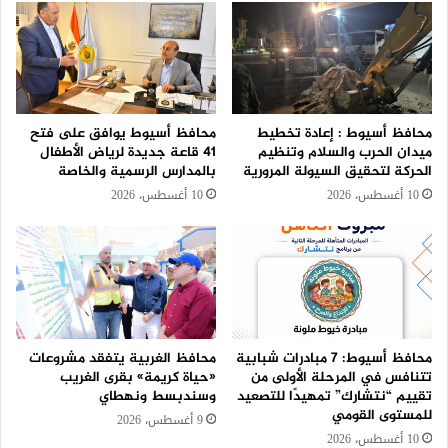
محافظ أسيوط : إعادة تخطيط
محافظ أسيوط يوافق على فتح
ميدان الحرب والسلام وتنظيم
41 قاعة جديدة لرياض الأطفال
الحركة لتحقيق السيولة المرورية
بالمدارس الرسمية والخاصة
10 أغسطس، 2026
10 أغسطس، 2026
محافظ أسيوط: 7 مبادرات شبابية
محافظ الغربية يتفقد مشروعات
تتنافس في المرحلة الأولى من
«حياة كريمة» بقرى الغريب
تقييم “نتشارك” تمهيدًا للتصعيد
وسندبسط ونهطاي
للمستوى القومي
9 أغسطس، 2026
10 أغسطس، 2026