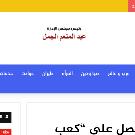
ة
عرب و عالم
دنيا ودين
المرأة
طيران
حوادث
خدمات
قن
حصل على “كعب