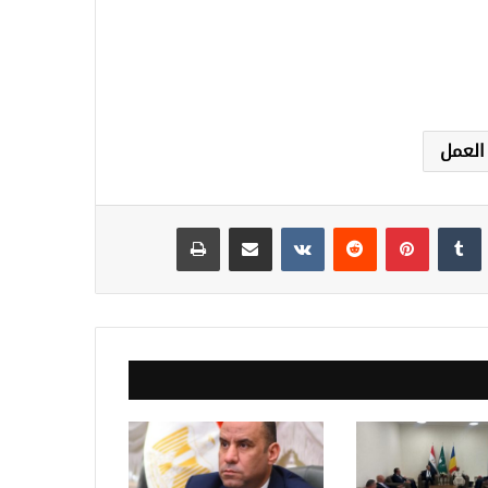
العمل
نكدإن
‏Tumblr
بينتيريست
‏Reddit
‏VKontakte
مشاركة عبر البريد
طباعة