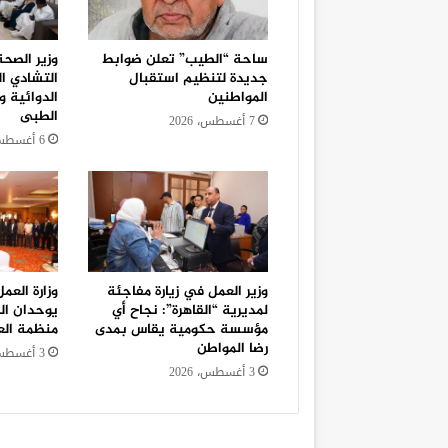
ساحة “الطيب” تعلن ضوابط
وزير الصح
جديدة لتنظيم استقبال
التشادي ا
المواطنين
الدوائية و
الطبى
7 أغسطس، 2026
6 أغسطس، 2026
وزير العمل في زيارة مفاجئة
وزارة العم
لمديرية “القاهرة”: نجاح أي
يوحدان ال
مؤسسة حكومية يقاس بمدى
منظمة الع
رضا المواطن
3 أغسطس، 2026
3 أغسطس، 2026