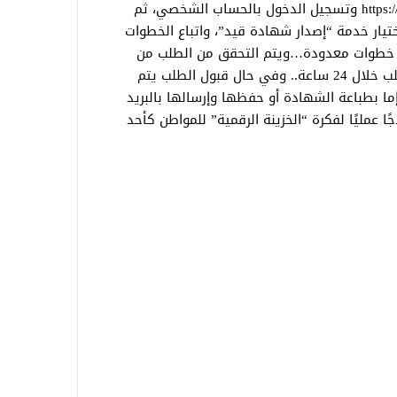
المباشر لمنصة مصر الرقمية https://digital.gov.eg وتسجيل الدخول بالحساب الشخصي، ثم
ختيار خدمة “إصدار شهادة قيد”، واتباع الخطوات
في خطوات معدودة…ويتم التحقق من الطلب من
جانب وزارة العمل والرد بقبول أو رفض الطلب خلال 24 ساعة.. وفي حال قبول الطلب يتم
ما بطباعة الشهادة أو حفظها وإرسالها بالبريد
ًا عمليًا لفكرة “الخزينة الرقمية” للمواطن كأحد