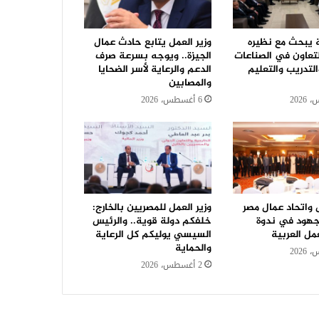
ة يبحث مع نظيره
وزير العمل يتابع حادث عمال
لتعاون في الصناعات
الجيزة.. ويوجه بسرعة صرف
التدريب والتعليم
الدعم والرعاية لأسر الضحايا
والمصابين
6 أغسطس، 2026
ل واتحاد عمال مصر
وزير العمل للمصريين بالخارج:
جهود في ندوة
خلفكم دولة قوية.. والرئيس
مل العربية
السيسي يوليكم كل الرعاية
والحماية
2 أغسطس، 2026