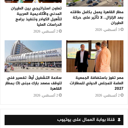
تعاون استراتيجي بين الطيران
مطار القاهرة يعمل بكامل طاقته
المدني والأكاديمية العربية
بعد الزلزال.. لا تأثير على حركة
لتأهيل الكوادر وتنفيذ برامج
الطيران
الدراسات العليا
3 أغسطس، 2026
2 أغسطس، 2026
سلامة التشغيل أولًا: تفسير فني
مصر تفوز باستضافة الجمعية
لتوقف مصعد بارك مبنى (3) بمطار
العامة للمجلس الدولي للمطارات
القاهرة
2027
2 أغسطس، 2026
2 أغسطس، 2026
قناة بوابة العمال على يوتيوب