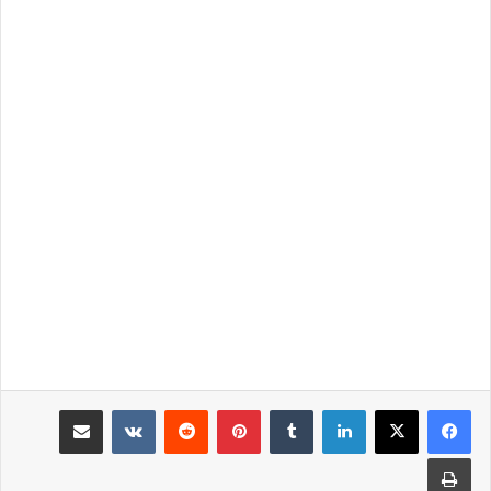
لينكدإن
‏Tumblr
بينتيريست
‏Reddit
‏VKontakte
مشاركة عبر البريد
طباعة