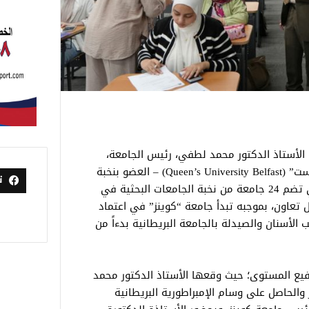
 الأستاذ الدكتور محمد لطفي، رئيس الجامعة،
إطلاق شراكة كبرى مع جامعة “كوينز بلفاست” (Queen’s University Belfast) – العضو بنخبة
ت
جامعات “مجموعة راسل” البريطانية – التي تضم 24 جامعة من نخبة الجامعات البحثية في
 تعاون، بموجبه تبدأ جامعة “كوينز” في اعتماد
الأسنان والصيدلة بالجامعة البريطانية بدءاً من
فيع المستوى؛ حيث وقعها الأستاذ الدكتور محمد
الحاصل على وسام الإمبراطورية البريطانية