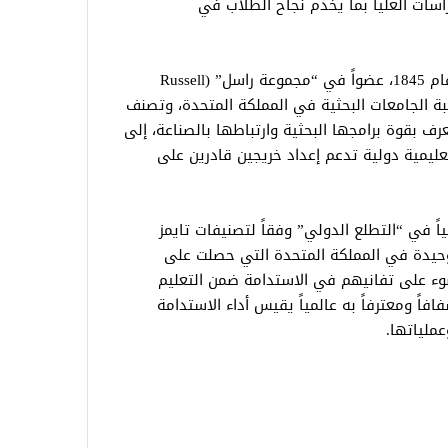
راسات العليا بما يخدم نجاح الطلاب في
تُعد جامعة كوينز بلفاست، التي تأسست عام 1845، عضواً في “مجموعة راسل” (Russell
يضم 24 جامعة من نخبة الجامعات البحثية في المملكة المتحدة، وتصنف
عرف بقوة برامجها البحثية وارتباطها بالصناعة، إلى
تعليمية دولية تدعم إعداد خريجين قادرين على
اً في “التطلع الدولي” وفقاً لتصنيفات تايمز
نها الجامعة الوحيدة في المملكة المتحدة التي حصلت على
 يسلط الضوء على تفانيهم في الاستدامة ضمن التعليم
) إطاراً شاملاً وشفافاً ومعترفاً به عالمياً يقيس أداء الاستدامة
عملياتها.