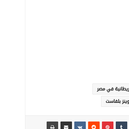
ريطانية في مصر
ينز بلفاست
نكدإن
‏Tumblr
بينتيريست
‏Reddit
‏VKontakte
مشاركة عبر البريد
طباعة