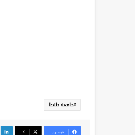
جامعة طنطا
لي
فيسبوك
‫X