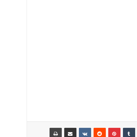
نكدإن
‏Tumblr
بينتيريست
‏Reddit
‏VKontakte
مشاركة عبر البريد
طباعة