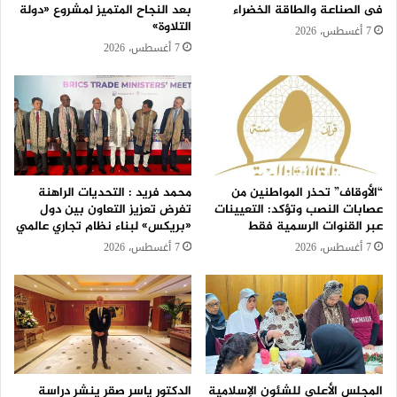
فى الصناعة والطاقة الخضراء
بعد النجاح المتميز لمشروع «دولة
التلاوة»
7 أغسطس، 2026
7 أغسطس، 2026
“الأوقاف” تحذر المواطنين من
محمد فريد : التحديات الراهنة
عصابات النصب وتؤكد: التعيينات
تفرض تعزيز التعاون بين دول
عبر القنوات الرسمية فقط
«بريكس» لبناء نظام تجاري عالمي
7 أغسطس، 2026
7 أغسطس، 2026
المجلس الأعلى للشئون الإسلامية
الدكتور ياسر صقر ينشر دراسة