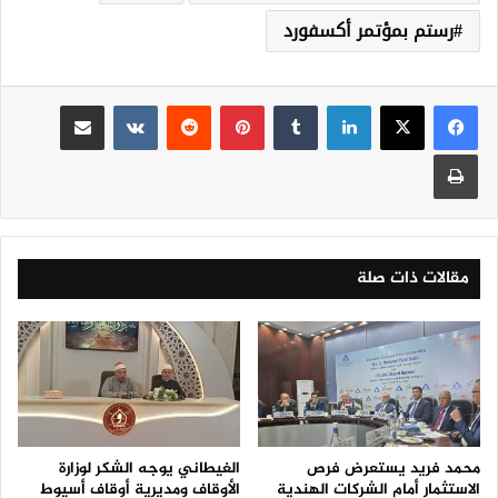
رستم بمؤتمر أكسفورد
لينكدإن
‏Tumblr
بينتيريست
‏Reddit
‏VKontakte
مشاركة عبر البريد
طباعة
مقالات ذات صلة
محمد فريد يستعرض فرص
الغيطاني يوجه الشكر لوزارة
الاستثمار أمام الشركات الهندية
الأوقاف ومديرية أوقاف أسيوط