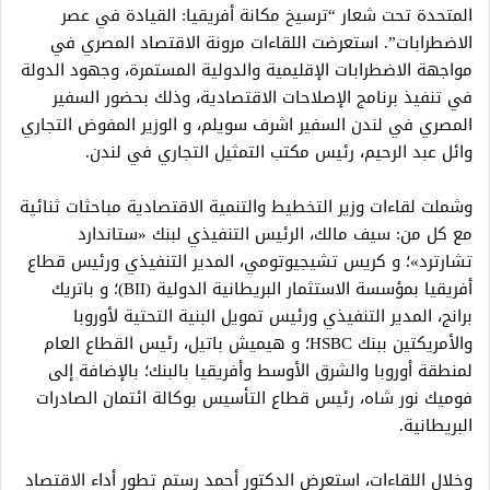
المتحدة تحت شعار “ترسيخ مكانة أفريقيا: القيادة في عصر
الاضطرابات”. استعرضت اللقاءات مرونة الاقتصاد المصري في
مواجهة الاضطرابات الإقليمية والدولية المستمرة، وجهود الدولة
في تنفيذ برنامج الإصلاحات الاقتصادية، وذلك بحضور السفير
المصري في لندن السفير اشرف سويلم، و الوزير المفوض التجاري
وائل عبد الرحيم، رئيس مكتب التمثيل التجاري في لندن.
وشملت لقاءات وزير التخطيط والتنمية الاقتصادية مباحثات ثنائية
مع كل من: سيف مالك، الرئيس التنفيذي لبنك «ستاندارد
تشارترد»؛ و كريس تشيجيوتومي، المدير التنفيذي ورئيس قطاع
أفريقيا بمؤسسة الاستثمار البريطانية الدولية (BII)؛ و باتريك
برانج، المدير التنفيذي ورئيس تمويل البنية التحتية لأوروبا
والأمريكتين ببنك HSBC؛ و هيميش باتيل، رئيس القطاع العام
لمنطقة أوروبا والشرق الأوسط وأفريقيا بالبنك؛ بالإضافة إلى
فوميك نور شاه، رئيس قطاع التأسيس بوكالة ائتمان الصادرات
البريطانية.
وخلال اللقاءات، استعرض الدكتور أحمد رستم تطور أداء الاقتصاد