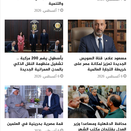
والتنمية
7 أغسطس، 2026
مسعود علام: قناة السويس
بأسطول يضم 200 مركبة ..
الجديدة تعزيز لمكانة مصر على
تشغيل منظومة النقل الذكي
خريطة التجارة العالمية
بالمدن العمرانية الجديدة
6 أغسطس، 2026
6 أغسطس، 2026
محافظ الدقهلية ومساعدا وزير
قمة مصرية بحرينية في العلمين
العدل يفتتحان مكتب الشهر
6 أغسطس، 2026