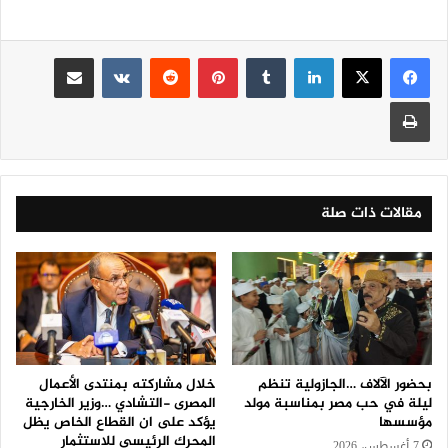
لينكدإن
‏Tumblr
بينتيريست
‏Reddit
‏VKontakte
مشاركة عبر البريد
طباعة
مقالات ذات صلة
بحضور الآلاف …الجازولية تنظم
خلال مشاركته بمنتدى الأعمال
ليلة في حب مصر بمناسبة مولد
المصرى -التشادي …وزير الخارجية
مؤسسها
يؤكد على ان القطاع الخاص يظل
المحرك الرئيسي للاستثمار
7 أغسطس، 2026