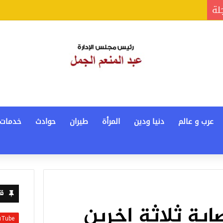
جلة
عرب و عالم
دنيا ودين
المرأة
طيران
حوادث
خدمات
قن
ة ثلاثة اخرين