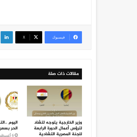
لي
فيسبوك
‫X
مقالات ذات صلة
وزير الخارجية يتوجه لتشاد
اليوم ..ال
لترؤس أعمال الدورة الرابعة
الحر بسعر 25 جنيهًا للكيل
للجنة المصرية التشادية
6 أغسطس، 2026