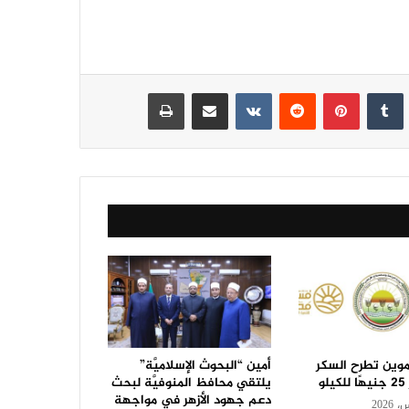
نكدإن
‏Tumblr
بينتيريست
‏Reddit
‏VKontakte
مشاركة عبر البريد
طباعة
تموين تطرح السكر
أمين “البحوث الإسلاميَّة”
و
يلتقي محافظ المنوفيَّة لبحث
دعم جهود الأزهر في مواجهة