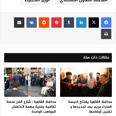
لينكدإن
‏Tumblr
بينتيريست
‏Reddit
‏VKontakte
مشاركة عبر البريد
طباعة
مقالات ذات صلة
محافظ القاهرة يفتتح كنيسة
محافظ القاهرة : شارع الفن منصة
العذراء مريم بعد تجديدها و
ثقافية وفنية مهمة لاحتضان
تقنين أوضاعها
المواهب الواعدة