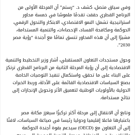
وفي سياق متصل، كشف د. “رستم” أن المرحلة الأولى من
البرنامج القطري حققت تقدمًا ملموسًا في خمسة محاور
استراتيجية تشمل: النمو الاقتصادي، الابتكار والتحول الرقمي،
الحوكمة ومكافحة الفساد، الإحصاءات، والتنمية المستدامة،
مشيرًا إلى أن هذه المحاور تتسق تمامًا مع أجندة “رؤية مصر
2030”.
وحول مستجدات التعاون المستقبلي، أشار وزير التخطيط والتنمية
الاقتصادية إلى أن رؤية المرحلة الثانية من البرنامج القطري ترتكز
على البناء على ما تحقق، واستكمال تنفيذ التوصيات الخاصة
بصنع السياسات الاقتصادية القائمة على الأدلة، وربط الخبرات
الدولية بالأولويات الوطنية لتعميق الأثر وتحويل الإنجازات إلى
نتائج مستدامة.
وتابع أن الانتقال إلى مرحلة أكثر تركيزًا سيعزز مكانة مصر
باعتبارها فاعلا إقليميا ودوليا رئيسا في صياغة السياسات، لافتًا
إلى أن التعاون مع (OECD) سيدعم بقوة أجندة الحوكمة