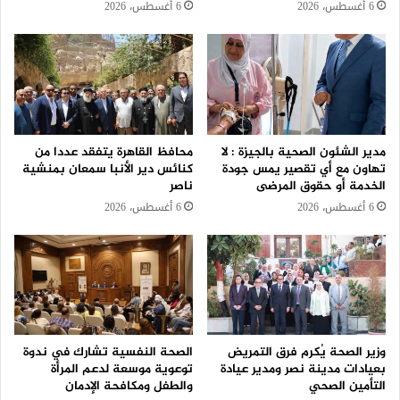
6 أغسطس، 2026
6 أغسطس، 2026
مدير الشئون الصحية بالجيزة : لا
محافظ القاهرة يتفقد عددا من
تهاون مع أي تقصير يمس جودة
كنائس دير الأنبا سمعان بمنشية
الخدمة أو حقوق المرضى
ناصر
6 أغسطس، 2026
6 أغسطس، 2026
وزير الصحة يُكرم فرق التمريض
الصحة النفسية تشارك في ندوة
بعيادات مدينة نصر ومدير عيادة
توعوية موسعة لدعم المرأة
التأمين الصحي
والطفل ومكافحة الإدمان