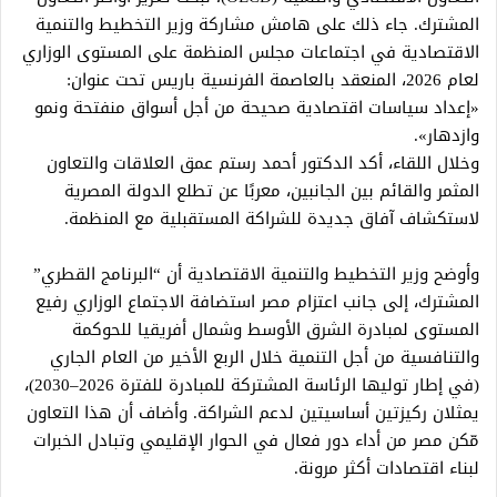
المشترك. جاء ذلك على هامش مشاركة وزير التخطيط والتنمية
الاقتصادية في اجتماعات مجلس المنظمة على المستوى الوزاري
لعام 2026، المنعقد بالعاصمة الفرنسية باريس تحت عنوان:
«إعداد سياسات اقتصادية صحيحة من أجل أسواق منفتحة ونمو
وازدهار».
وخلال اللقاء، أكد الدكتور أحمد رستم عمق العلاقات والتعاون
المثمر والقائم بين الجانبين، معربًا عن تطلع الدولة المصرية
لاستكشاف آفاق جديدة للشراكة المستقبلية مع المنظمة.
وأوضح وزير التخطيط والتنمية الاقتصادية أن “البرنامج القطري”
المشترك، إلى جانب اعتزام مصر استضافة الاجتماع الوزاري رفيع
المستوى لمبادرة الشرق الأوسط وشمال أفريقيا للحوكمة
والتنافسية من أجل التنمية خلال الربع الأخير من العام الجاري
(في إطار توليها الرئاسة المشتركة للمبادرة للفترة 2026–2030)،
يمثلان ركيزتين أساسيتين لدعم الشراكة. وأضاف أن هذا التعاون
مّكن مصر من أداء دور فعال في الحوار الإقليمي وتبادل الخبرات
لبناء اقتصادات أكثر مرونة.