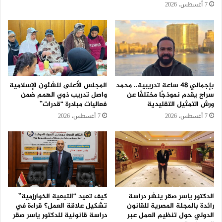
7 أغسطس، 2026
بإجمالي 48 ساعة تدريبية.. محمد
المجلس الأعلى للشئون الإسلامية
سراج يقدم نموذجًا مختلفًا عن
واصل تدريب ذوي الهمم ضمن
ورش التمثيل التقليدية
فعاليات مبادرة “قدرات”
7 أغسطس، 2026
7 أغسطس، 2026
الدكتور ياسر صقر ينشر دراسة
كيف تعيد “التبعية الخوارزمية”
رائدة بالمجلة المصرية للقانون
تشكيل علاقة العمل؟ قراءة في
الدولي حول تنظيم العمل عبر
دراسة قانونية للدكتور ياسر صقر