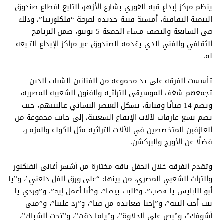
ينظم مركز إبداع قبة الغوري بشارع الأزهر، التابع لقطاع صندوق
التنمية الثقافية، أمسية فنية جديدة لفرقة “فلكلوريتا”، وذلك
في السابعة والنصف مساء الجمعة 5 يونيو، ضمن البرنامج
الثقافي والفني الذي يقدمه الصندوق عبر مراكز الإبداع التابعة
له.
تأسست الفرقة على يد مجموعة من الفنانين الشباب الذين
تجمعهم شغف الموسيقى التراثية والفنون الشعبية المصرية،
وتضم 14 فنانًا وفنانة، يشكل العنصر النسائي غالبيتهم، حيث
تضم تسع عازفات لآلات الإيقاع الشعبية، إلى جانب مجموعة من
العازفين المتخصصين في الآلات التراثية مثل الكولة والمزمار،
فضلًا عن الأورج والبركشن.
وتقدم الفرقة خلال الحفل باقة مختارة من أشهر أغاني الفلكلور
والتراث الشعبي المصري، من بينها: “على ورق الفل دلعني”، و”يا
أبو اللبايش يا قصب”، و”البت بيضا”، و”أنا أعمل إيه”، و”وردي يا
بنت أخت البيه”، و”إحنا صعايدة من قنا”، و”رد علينا”، و”متى
أشوفك”، و”بص على الحلاوة”، و”ياما دقت”، و”تحت الشباك”،