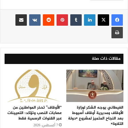
لينكدإن
‏Tumblr
بينتيريست
‏Reddit
‏VKontakte
مشاركة عبر البريد
طباعة
مقالات ذات صلة
الغيطاني يوجه الشكر لوزارة
“الأوقاف” تحذر المواطنين من
الأوقاف ومديرية أوقاف أسيوط
عصابات النصب وتؤكد: التعيينات
بعد النجاح المتميز لمشروع «دولة
عبر القنوات الرسمية فقط
التلاوة»
7 أغسطس، 2026