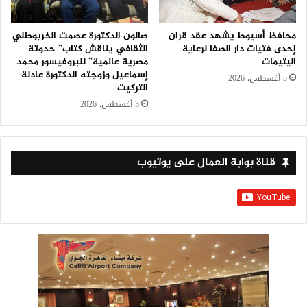
محافظ أسيوط يشهد عقد قران
صالون الدكتورة عصمت الخربوطلي
إحدى فتيات دار الصفا لرعاية
الثقافي يناقش كتاب” حدوتة
اليتيمات
مصرية عالمية” للبروفيسور محمد
إسماعيل وزوجته الدكتورة عادلة
5 أغسطس، 2026
التركيت
3 أغسطس، 2026
قناة بوابة العمال على يوتيوب