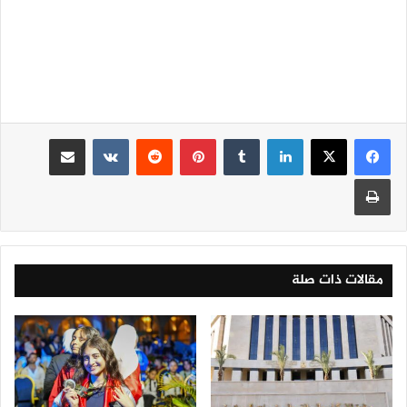
لينكدإن
‏Tumblr
بينتيريست
‏Reddit
‏VKontakte
مشاركة عبر البريد
طباعة
مقالات ذات صلة