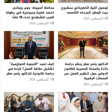
توصيل التيار الكهربائي بمشروع
محافظ أسيوط: جوى رومانى
بيت الوطن المرحله التاسعه
تحصد فضية وبرونزية في بطولة
العرب للشطرنج تحت 18 عامًا
9 أغسطس، 2026
9 أغسطس، 2026
الدكتور ياسر صقر ينشر دراسة
كيف تعيد “التبعية الخوارزمية”
رائدة بالمجلة المصرية للقانون
تشكيل علاقة العمل؟ قراءة في
الدولي حول تنظيم العمل عبر
دراسة قانونية للدكتور ياسر صقر
المنصات الرقمية
7 أغسطس، 2026
7 أغسطس، 2026