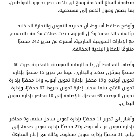
منظومة السلع المدعمة ومنع أي تلاعب يضر بحقوق المواطنين،
بما يضمن وصول الدعم إلى مستحقيه.
وأوضح محافظ أسيوط، أن مديرية التموين والتجارة الداخلية
برئاسة خالد محمد وكيل الوزارة، نفذت حملات مكثفة بالتنسيق
مع الإدارات التموينية الخارجية، أسفرت عن تحرير 242 محضرًا
متنوعًا للمخابز البلدية المخالفة.
وأضاف المحافظ أن إدارة الرقابة التموينية بالمديرية حررت 60
محضرًا بمركزي صدفا والبداري، فيما تم تحرير 15 محضرًا بإدارة
تموين أبوتيج، و19 محضرًا بإدارة تموين أبنوب، و14 محضرًا بإدارة
تموين الفتح، بينما سجلت إدارة تموين ديروط 67 محضرًا، وإدارة
تموين القوصية 69 محضرًا، بالإضافة إلى 10 محاضر بإدارة تموين
البداري.
وأشار إلى تحرير 11 محضرًا بإدارة تموين ساحل سليم، و9 محاضر
بإدارة تموين غرب أسيوط، و27 محضرًا بإدارة تموين صدفا، إلى
جانب 31 محضرًا بإدارة تموين منفلوط، وذلك في إطار المتابعة