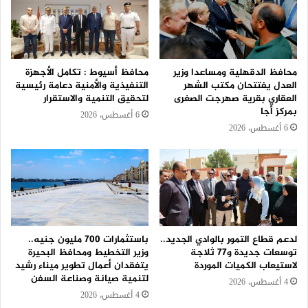
محافظ الدقهلية ومساعدا وزير
محافظ أسيوط : تكامل الأجهزة
العدل يفتتحان مكتب الشهر
التنفيذية والأمنية دعامة رئيسية
العقاري بقرية صهرجت الصغرى
لتحقيق التنمية والاستقرار
بمركز أجا
6 أغسطس، 2026
6 أغسطس، 2026
لدعم قطاع التمور بالوادي الجديد..
باستثمارات 700 مليون جنيه..
توسعات جديدة و٧٧ ثلاجة
وزير التخطيط ومحافظ البحيرة
لاستيعاب الكميات الموردة
يتفقدان أعمال تطوير ميناء رشيد
لتنمية صيانة وصناعة السفن
4 أغسطس، 2026
4 أغسطس، 2026