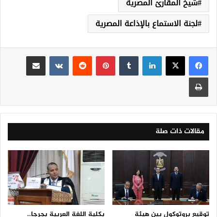
شيخ المقارئ المصرية
لجنة الاستماع بالإذاعة المصرية
لينكدإن
‏Tumblr
بينتيريست
‏Reddit
‏VKontakte
مشاركة عبر البريد
طباعة
مقالات ذات صلة
توقيع بروتوكول بين هيئة
بكلية اللغة العربية بجرجا..