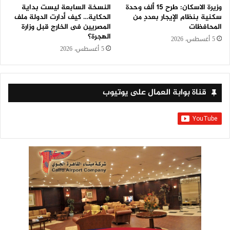
وزيرة الاسكان: طرح 15 ألف وحدة
النسخة السابعة ليست بداية
سكنية بنظام الإيجار بعددٍ من
الحكاية… كيف أدارت الدولة ملف
المحافظات
المصريين فى الخارج قبل وزارة
الهجرة؟
5 أغسطس، 2026
5 أغسطس، 2026
قناة بوابة العمال على يوتيوب