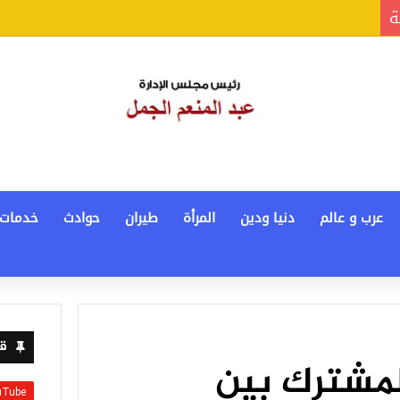
ة
عرب و عالم
دنيا ودين
المرأة
طيران
حوادث
خدمات
قن
المشترك بين