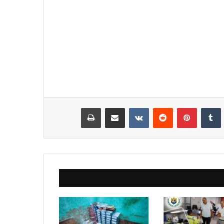
نكدإن
‏Tumblr
بينتيريست
‏Reddit
‏VKontakte
مشاركة عبر البريد
طباعة