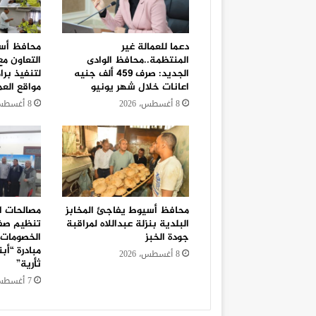
دعما للعمالة غير
محافظ أسي
المنتظمة..محافظ الوادى
التعاون مع
الجديد: صرف 459 ألف جنيه
لتنفيذ برا
اعانات خلال شهر يونيو
مواقع العم
8 أغسطس، 2026
8 أغسطس، 2026
محافظ أسيوط يفاجئ المخابز
مصالحات ال
البلدية بنزلة عبداللاه لمراقبة
تنظيم صفوف
جودة الخبز
الخصومات ا
مبادرة “أب
8 أغسطس، 2026
ثأرية”
7 أغسطس، 2026