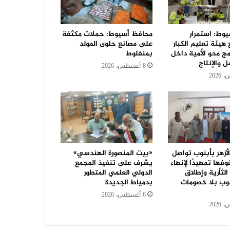
وط: استمرار
محافظ أسيوط: حملات مكثفة
 هيئة تعليم الكبار
على مصانع حلوى المولد
مج محو الأمية داخل
بمنفلوط
ل والإنتاج
8 أغسطس، 2026
أزهر بأبنوب تواصل
«بيت المنصورة الهندسي»
ها تمهيدًا لإنهاء
يشرف على تنفيذ المجمع
لثأرية وإطلاق
الدولي العلمي المتطور
نوب بلا خصومات
بدمياط الجديدة
6 أغسطس، 2026