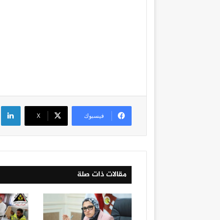
لي
فيسبوك
‫X
مقالات ذات صلة