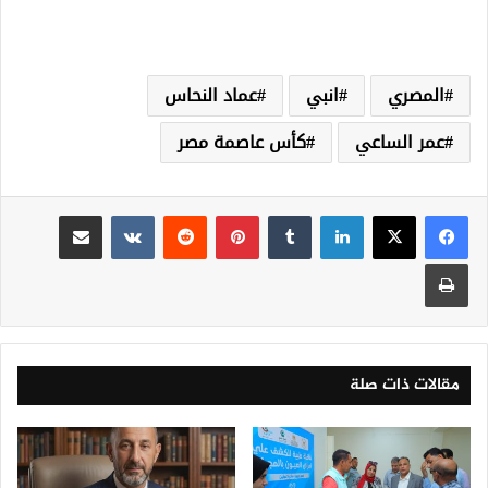
المصري
انبي
عماد النحاس
عمر الساعي
كأس عاصمة مصر
لينكدإن
‏Tumblr
بينتيريست
‏Reddit
‏VKontakte
مشاركة عبر البريد
طباعة
مقالات ذات صلة