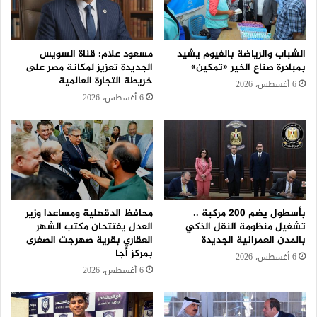
الشباب والرياضة بالفيوم يشيد
مسعود علام: قناة السويس
بمبادرة صناع الخير «تمكين»
الجديدة تعزيز لمكانة مصر على
خريطة التجارة العالمية
6 أغسطس، 2026
6 أغسطس، 2026
بأسطول يضم 200 مركبة ..
محافظ الدقهلية ومساعدا وزير
تشغيل منظومة النقل الذكي
العدل يفتتحان مكتب الشهر
بالمدن العمرانية الجديدة
العقاري بقرية صهرجت الصغرى
بمركز أجا
6 أغسطس، 2026
6 أغسطس، 2026