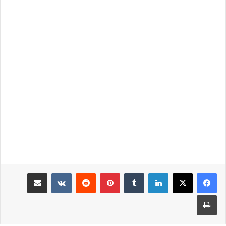
لينكدإن
‏Tumblr
بينتيريست
‏Reddit
‏VKontakte
مشاركة عبر البريد
طباعة