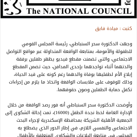
كتبت : ميادة فايق
وجهت الدكتورة سحر السنباطي، رئيسة المجلس القومي
للطفولة والأمومة، بمتابعة الواقعة المتداولة عبر مواقع التواصل
الاجتماعي، والتي تضمنت مقطع فيديو يظهر طفلين برفقة
والدتهما أثناء تواجدهما بإحدى المدافن، حيث تضمن المقطع
إبلاغ الأم لطفليها بوفاة والدهما رغم كونه على قيد الحياة،
وذلك للوقوف على ملابسات الواقعة واتخاذ ما يلزم من إجراءات
تكفل حماية الطفلين وصون حقوقهما.
وأوضحت الدكتورة سحر السنباطي أنه فور رصد الواقعة من خلال
الإدارة العامة لخط نجدة الطفل (16000)، تمت إحالة الشكوى إلى
الجمعية الأهلية الشريكة بمحافظة الإسكندرية لإجراء البحث
الاجتماعي والنفسي اللازم، في إطار الدور الذي يضطلع به
المجلس في متابعة البلاغات والشكاوى المتعلقة بالأطفال