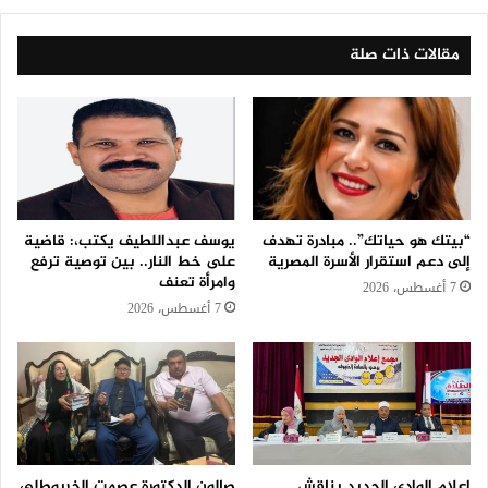
مقالات ذات صلة
“بيتك هو حياتك”.. مبادرة تهدف
يوسف عبداللطيف يكتب،: قاضية
إلى دعم استقرار الأسرة المصرية
على خط النار.. بين توصية ترفع
وامرأة تعنف
7 أغسطس، 2026
7 أغسطس، 2026
إعلام الوادي الجديد يناقش
صالون الدكتورة عصمت الخربوطلي