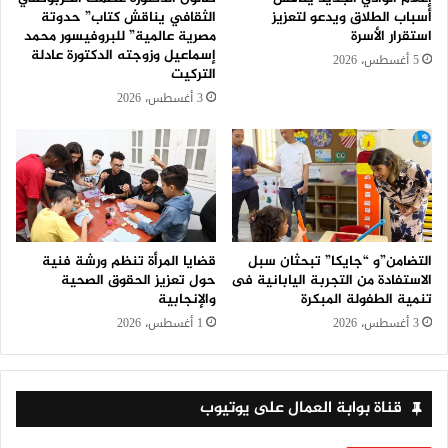
أسباب الطلاق ويدعو لتعزيز
الثقافي يناقش كتاب” حدوتة
استقرار الأسرة
مصرية عالمية” للبروفيسور محمد
إسماعيل وزوجته الدكتورة عادلة
5 أغسطس، 2026
التركيت
3 أغسطس، 2026
التضامن”و “جايكا” تبحثان سبل
قضايا المرأة تنظم ورشة فنية
الاستفادة من التجربة اليابانية فى
حول تعزيز الحقوق الصحية
تنمية الطفولة المبكرة
والإنجابية
3 أغسطس، 2026
1 أغسطس، 2026
قناة بوابة العمال على يوتيوب