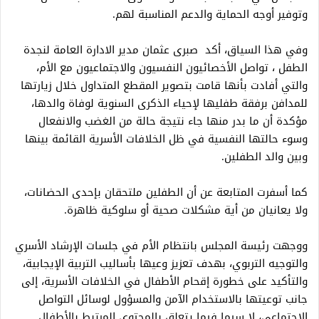
وتوفير أوجه الحماية والدعم المناسبة لهم.
وفي هذا السياق، أكد صبرى عثمان مدير الادارة العامة لنجدة
الطفل ، تواصل الأخصائيون النفسيون والاجتماعيون مع الأم،
والتي أفادت بأنها قامت بتصوير المقطع المتداول خلال زيارتها
للمدافن برفقة طفليها لإحياء الذكرى السنوية لوفاة والدها،
مؤكدة أن ما بدر منها جاء نتيجة حالة من الغضب والانفعال
وسوء حالتها النفسية في ظل الخلافات الأسرية القائمة بينها
وبين والد الطفلين.
كما أسفرت المتابعة عن أن الطفلين ملتحقان بإحدى الحضانات،
ولا يعانيان من أية مشكلات صحية أو سلوكية ظاهرة.
ووجهت رئيسة المجلس بانتظام الأم في جلسات الإرشاد الأسري
والتوجيه التربوي، بهدف تعزيز وعيها بأساليب التربية الإيجابية،
والتأكيد على خطورة إقحام الأطفال في الخلافات الأسرية، إلى
جانب توعيتها بالاستخدام الآمن والمسؤول لوسائل التواصل
الاجتماعي، لا سيما فيما يتعلق بالمحتوى المرتبط بالأطفال