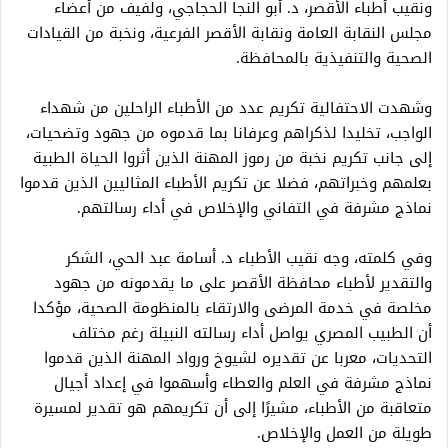
ونقيب أطباء الأقصر، د. أبو النجا الحجاجي، ولفيف من أعضاء
مجلس النقابة العامة ونقابة الأقصر الفرعية، ونخبة من القيادات
الصحية والتنفيذية بالمحافظة.
وشهدت الاحتفالية تكريم عدد من الأطباء الراحلين من شهداء
الواجب، تخليدا لذكراهم وعرفانا بما قدموه من جهود وتضحيات،
إلى جانب تكريم نخبة من رموز المهنة الذين أثروا الحياة الطبية
بعلمهم وخبراتهم، فضلا عن تكريم الأطباء المثاليين الذين قدموا
نماذج مشرفة في التفاني والإخلاص في أداء رسالتهم.
وفي كلمته، وجه نقيب الأطباء د. أسامة عبد الحي، الشكر
والتقدير لأطباء محافظة الأقصر على ما يقدمونه من جهود
مخلصة في خدمة المرضى والارتقاء بالمنظومة الصحية، مؤكدا
أن الطبيب المصري يواصل أداء رسالته النبيلة رغم مختلف
التحديات، معربا عن تقديره لشيوخ ورواد المهنة الذين قدموا
نماذج مشرفة في العلم والعطاء وأسهموا في إعداد أجيال
متعاقبة من الأطباء، مشيرًا إلى أن تكريمهم هو تقدير لمسيرة
طويلة من العمل والإخلاص.