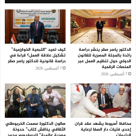
الدكتور ياسر صقر ينشر دراسة
كيف تعيد “التبعية الخوارزمية”
رائدة بالمجلة المصرية للقانون
تشكيل علاقة العمل؟ قراءة في
الدولي حول تنظيم العمل عبر
دراسة قانونية للدكتور ياسر صقر
المنصات الرقمية
7 أغسطس، 2026
7 أغسطس، 2026
محافظ أسيوط يشهد عقد قران
صالون الدكتورة عصمت الخربوطلي
إحدى فتيات دار الصفا لرعاية
الثقافي يناقش كتاب” حدوتة
اليتيمات
مصرية عالمية” للبروفيسور محمد