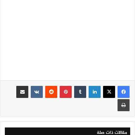
لينكدإن
‏Tumblr
بينتيريست
‏Reddit
‏VKontakte
مشاركة عبر البريد
طباعة
مقالات ذات صلة