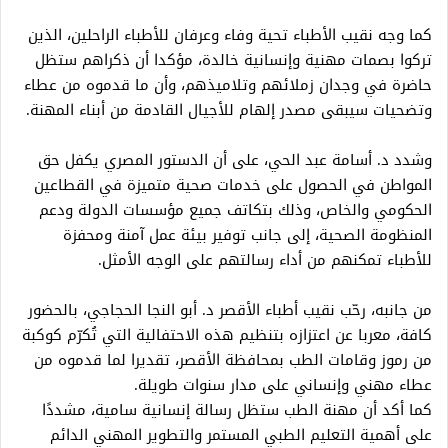
كما وجه نقيب الأطباء تحية وفاء وعرفان للأطباء الراحلين، الذين
تركوا بصمات مهنية وإنسانية خالدة، مؤكدا أن ذكراهم ستظل
حاضرة في وجدان زملائهم وتلاميذهم، وأن ما قدموه من عطاء
وتضحيات سيبقى مصدر إلهام للأجيال القادمة من أبناء المهنة.
وشدد د. أسامة عبد الحي، على أن الدستور المصري يكفل حق
المواطن في الحصول على خدمات صحية متميزة في القطاعين
الحكومي والخاص، وذلك بتكاتف جميع مؤسسات الدولة ودعم
المنظومة الصحية، إلى جانب توفير بيئة عمل آمنة ومحفزة
للأطباء تمكنهم من أداء رسالتهم على الوجه الأمثل.
من جانبه، رحّب نقيب أطباء الأقصر د. أبو النجا الحجاجي، بالحضور
كافة، معربا عن اعتزازه بتنظيم هذه الاحتفالية التي تُكرّم كوكبة
من رموز وقامات الطب بمحافظة الأقصر، تقديرا لما قدموه من
عطاء مهني وإنساني على مدار سنوات طويلة.
كما أكد أن مهنة الطب ستظل رسالة إنسانية سامية، مشددًا
على أهمية التعليم الطبي المستمر والتطوير المهني الدائم