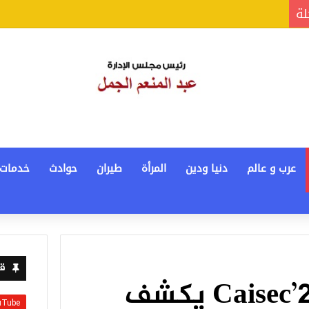
لة
عرب و عالم
دنيا ودين
المرأة
طيران
حوادث
خدمات
قن
وزير المالية بـ Caisec’26 يكشف