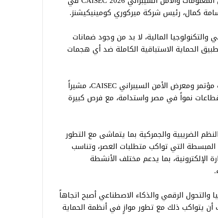
جاء ذلك خلال الجلسة الختامية لمؤتمر أمن المعلومات والأمن السيبراني CAISEC 2026 في
أسامة كمال، رئيس شركة ميركوري كومينيكيشنز.
ي والتكنولوجيا المالية، لا بد من وجود ضمانات
طبيق الحماية الاستباقية الكاملة ضد أي هجمات
وأعرب عن سعادته بالمشاركة في فعاليات مؤتمر ومعرض الأمن السيبراني CAISEC، مشيراً
لقطاعات نمواً في مصر واستدامة، مع فرص كبيرة
لنظم الضريبية والجمركية بما يتماشى مع التطور
ة المبسطة التي تواكب متطلبات العصر، وتناسب
ة الإلكترونية، بما يدعم مختلف الأنشطة
.
جيا والتحول الرقمي والذكاء الاصطناعي أصبح اتجاهاً
ب أن يتواكب ذلك مع تطور موازٍ في أنظمة الحماية