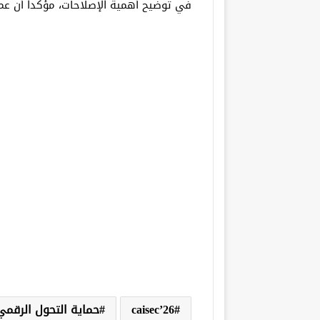
في توضيح أهمية الإصلاحات، مؤكداً أن عم
caisec’26
حماية التحول الرقمي