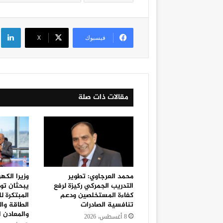
لي
فيسبوك
‫X
مقالات ذات صلة
محمد العرجاوي: تطوير
وزيرا الكه
التدريب الجمركي ركيزة لرفع
يبحثان توف
كفاءة المستخلصين ودعم
المبتكرة 
تنافسية الصادرات
الطاقة والخ
والمعادن ال
8 أغسطس، 2026