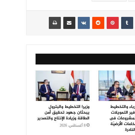
نكدإن
‏Tumblr
بينتيريست
‏Reddit
‏VKontakte
مشاركة عبر البريد
طباعة
رباء والتخطيط
وزيرا التخطيط والبترول
ير التمويلات
يبحثان جهود تحقيق أمن
للمشروعات فى
الطاقة وزيادة الإنتاج والتصدير
امات الأرضيّة
8 أغسطس، 2026
نادرة