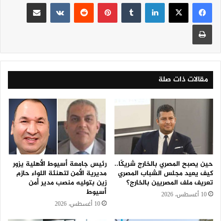
لينكدإن
‏Tumblr
بينتيريست
‏Reddit
‏VKontakte
مشاركة عبر البريد
طباعة
مقالات ذات صلة
حين يصبح المصري بالخارج شريكًا..
رئيس جامعة أسيوط الأهلية يزور
كيف يعيد مجلس الشباب المصري
مديرية الأمن لتهنئة اللواء حازم
تعريف ملف المصريين بالخارج؟
زين بتوليه منصب مدير أمن
أسيوط
10 أغسطس، 2026
10 أغسطس، 2026