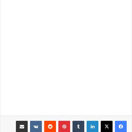
لينكدإن
‏Tumblr
بينتيريست
‏Reddit
‏VKontakte
مشاركة عبر البريد