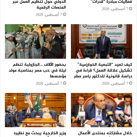
فعاليات مبادرة “قدرات”
الدولي حول تنظيم العمل عبر
المنصات الرقمية
7 أغسطس، 2026
7 أغسطس، 2026
كيف تعيد “التبعية الخوارزمية”
بحضور الآلاف …الجازولية تنظم
تشكيل علاقة العمل؟ قراءة في
ليلة في حب مصر بمناسبة مولد
دراسة قانونية للدكتور ياسر صقر
مؤسسها
7 أغسطس، 2026
7 أغسطس، 2026
خلال مشاركته بمنتدى الأعمال
وزير الخارجية يبحث مع نظيره