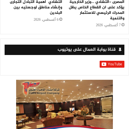
المصرى -التشادي …وزير الخارجية
التشادي أهمية التبادل التجارى
يؤكد على ان القطاع الخاص يظل
وإنشاء مناطق لوجستيه بين
المحرك الرئيسي للاستثمار
البلدين
والتنمية
6 أغسطس، 2026
7 أغسطس، 2026
قناة بوابة العمال على يوتيوب