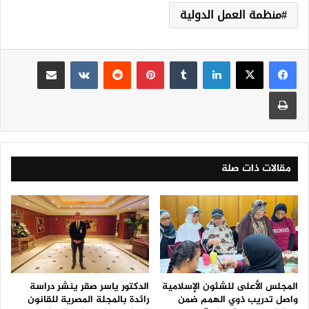
منظمة العمل الدولية
لينكدإن
‏Tumblr
بينتيريست
‏Reddit
‏VKontakte
مشاركة عبر البريد
طباعة
مقالات ذات صلة
المجلس الأعلى للشئون الإسلامية
الدكتور ياسر صقر ينشر دراسة
واصل تدريب ذوي الهمم ضمن
رائدة بالمجلة المصرية للقانون