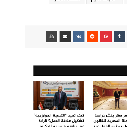
نكدإن
‏Tumblr
بينتيريست
‏Reddit
‏VKontakte
مشاركة عبر البريد
طباعة
سر صقر ينشر دراسة
كيف تعيد “التبعية الخوارزمية”
جلة المصرية للقانون
تشكيل علاقة العمل؟ قراءة
ل تنظيم العمل عبر
في دراسة قانونية للدكتور