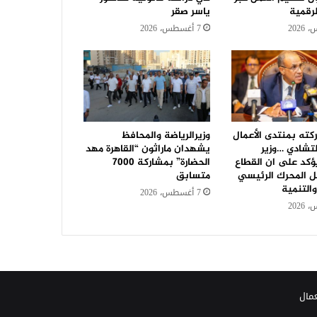
رقمية
ياسر صقر
7 أغسطس، 2026
كته بمنتدى الأعمال
وزيرالرياضة والمحافظ
لتشادي …وزير
يشهدان ماراثون “القاهرة مهد
ؤكد على ان القطاع
الحضارة” بمشاركة 7000
 المحرك الرئيسي
متسابق
والتنمية
7 أغسطس، 2026
عمال