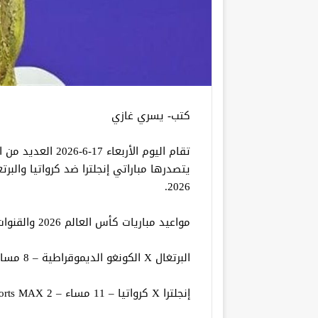
كتب- يسري غازي
تقام اليوم الأربعا
يتصدرها مباراتي إنجلترا ضد كرواتيا والبر
2026.
مواعيد مباريات كأس العالم 2026 والقنوات الناقلة
البرتغال X الكونغو الديموقراطية – 8 مساء – beIN Sports MAX 1
إنجلترا X كرواتيا – 11 مساء – beIN Sports MAX 2