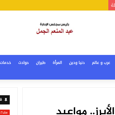
لة
عرب و عالم
دنيا ودين
المرأة
طيران
حوادث
خدمات
قن
لأبرز.. مواعيد