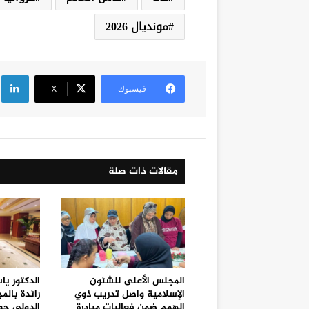
مونديال 2026
لي
فيسبوك
‫X
مقالات ذات صلة
المجلس الأعلى للشئون
الدكتور يا
الإسلامية واصل تدريب ذوي
رائدة بالم
الهمم ضمن فعاليات مبادرة
الدولي حو