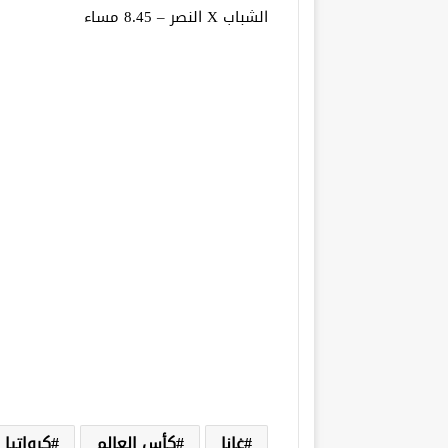
الشباب X النصر – 8.45 مساء
غانا
كأس العالم
كرواتيا