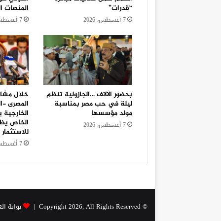
“قدرات”
المنصات ال
7 أغسطس، 2026
7 أغسطس، 2026
بحضور الآلاف …الجازولية تنظم
خلال مشار
ليلة في حب مصر بمناسبة
المصرى -ا
مولد مؤسسها
الخارجية ي
الخاص يظل
7 أغسطس، 2026
للاستثمار 
7 أغسطس، 2026
© Copyright 2026, All Rights Reserved |
بوابة ال