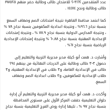
عدد المتقدمين ٢٠٣١٦٢ للامتحان طالب وطالبة حضر منهم ١٩٧٥٢٥
طالب وطالبة ونجح ١٤٤١١٤ .
كما اعتمد محافظ القاهرة نتيجة امتحانات الصم وضعاف السمع
بنسبة نجاح ٩٦.٦% ، ونتيجة اعدادية المكفوفين بنسبة نجاح ٧٨ %
، ونتيجة المدارس الدولية بنسبة نجاح ٧٧.٩ % ، ونتيجة إمتحانات
الإعدادية المهنية بنسبة نجاح ٦٠.٨٨ % ونتيجة إمتحانات الإعدادية
الرياضية بنسبة نجاح ٦١% .
وأشارت د. همت أبو كيلة مدير مديرية التربية والتعليم إلى
حصول ٣٠٣ طالب وطالبة على الدرجات النهائية من بينهم ٢٩٤
طالب في الإعدادية العامة، و٣ طلاب في الإعدادية المهنية، و٣
طلاب الإعدادية للمكفوفين، و٣ طلاب اعدادية الصم وضعاف
السمع.
وأكدت د. همت أبو كيلة مدير مديرية التربية والتعليم أن إدارة
حلوان التعليمية حققت المركز الأول على مستوى المحافظة
بنسبة نجاح ٩٧ % ، تليها إدارة روض الفرج التعليمية بنسبة نجاح