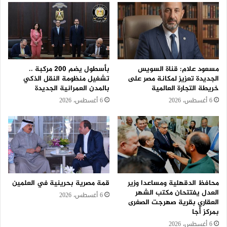
مسعود علام: قناة السويس
بأسطول يضم 200 مركبة ..
الجديدة تعزيز لمكانة مصر على
تشغيل منظومة النقل الذكي
خريطة التجارة العالمية
بالمدن العمرانية الجديدة
6 أغسطس، 2026
6 أغسطس، 2026
محافظ الدقهلية ومساعدا وزير
قمة مصرية بحرينية في العلمين
العدل يفتتحان مكتب الشهر
6 أغسطس، 2026
العقاري بقرية صهرجت الصغرى
بمركز أجا
6 أغسطس، 2026