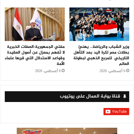
وزير الشباب والرياضة.. يهنئ
مفتي الجمهورية:الصفات الخبرية
بطلات مصر لكرة اليد بعد التأهل
لا تُفهم بمعزل عن أصول العقيدة
التاريخي للمربع الذهبي لبطولة
وقواعد الاستدلال التي قررها علماء
العالم
الأمة
6 أغسطس، 2026
6 أغسطس، 2026
قناة بوابة العمال على يوتيوب