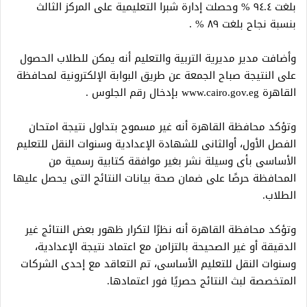
بلغت ٩٤.٤ % وحصلت إدارة شبرا التعليمية على المركز الثالث
بنسبة نجاح بلغت ٨٩ % .
وأضافت مدير مديرية التربية والتعليم أنه يمكن للطلاب الحصول
على النتيجة صباح الجمعة عن طريق البوابة الإلكترونية لمحافظة
القاهرة www.cairo.gov.eg بإدخال رقم الجلوس .
وتؤكد محافظة القاهرة أنه غير مسموح بتداول نتيجة امتحان
الفصل الأول، أوالثانى للشهادة الإعدادية وسنوات النقل للتعليم
الأساسى بأى وسيلة نشر بغير موافقة كتابية رسمية من
المحافظة حرصًا على ضمان صحة بيانات النتائج التى يحصل عليها
الطلاب.
وتؤكد محافظة القاهرة أنه نظرًا لتكرار ظهور بعض النتائج غير
الدقيقة أو غير الصحيحة بالتزامن مع اعتماد نتيجة الإعدادية،
وسنوات النقل للتعليم الأساسى، تم التعاقد مع إحدى الشركات
المتخصصة لبث النتائج حصريًا فور اعتمادها.