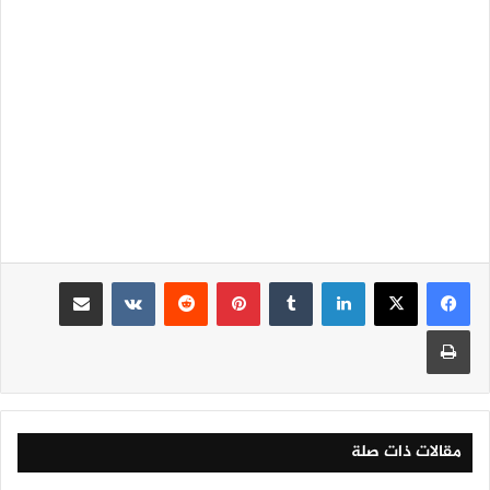
لينكدإن
‏Tumblr
بينتيريست
‏Reddit
‏VKontakte
مشاركة عبر البريد
طباعة
مقالات ذات صلة