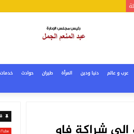
لة
عرب و عالم
دنيا ودين
المرأة
طيران
حوادث
خدمات
قن
 إلى شراكة فاو