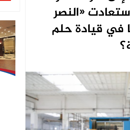
ستعادت «النصر
ا في قيادة حلم
؟