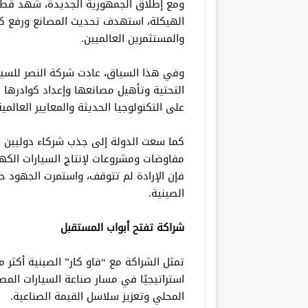
ومع إطلاق الجمهورية الجديدة، شهد قطاع ا
الهيكلة، استهدف تحديث المصانع ورفع كف
والمستثمرين العالميين.
وفي هذا السياق، عادت شركة النصر للسيار
التحتية وتأهيل مصانعها وإعداد كوادرها ا
على التكنولوجيا الحديثة والمعايير العالمية
كما سعت الدولة إلى جذب شركاء دوليين 
مفاوضات ومشروعات لإنتاج السيارات الكهر
فإن الإرادة لم تتوقف، واستمرت الجهود ح
الصينية.
شراكة تفتح أبواب المستقبل
تمثل الشراكة مع “فاو كار” الصينية أكثر
استراتيجيًا في مسار صناعة السيارات المص
المحلي وتعزيز سلاسل القيمة الصناعية.