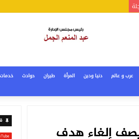
جلة
عرب و عالم
دنيا ودين
المرأة
طيران
حوادث
خدمات
قن
يصف إلغاء هدف