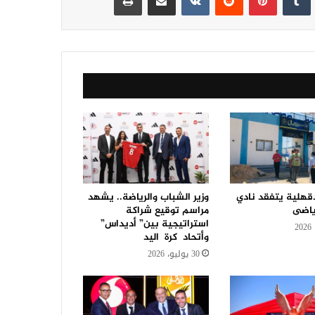
قهلية يتفقد نادي
وزير الشباب والرياضة.. يشهد
ياضى
مراسم توقيع شراكة
استراتيجية بين” أديداس”
وأتحاد كرة اليد
30 يوليو، 2026