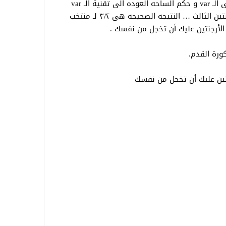
في هذه البطولة مؤخرًا … و كان يجب على الـ var و حكم الساحه العوده الى تقنية الـ var
لوجود ضربتين جزاء لـ مصر قبل هدف الارجنتين الثالث … النتيجه الصحيحه هى ٣/٢ لـ منتخب
أرجنتين عليك أن تخجل من نفسك .
ورة القدم.
نتين عليك أن تخجل من نفسك