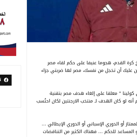
 كرة القدم، هجوما عنيفا على حكم لقاء مصر
نتين عليك أن تخجل من نفسك، مصر لها ضربتي جزاء
ت
 كولينا ” معلقا على إلغاء هدف مصر بتقنية
لحكم (VAR) :‏” أؤكد لكم أنه لو كان الهدف لـ منتخب الارجنتين لكان احتُسب
ممتاز أو الدوري الإسباني أو الدوري الإيطالي …
و المساعد للحكم … فهناك الكثير من التناقضات