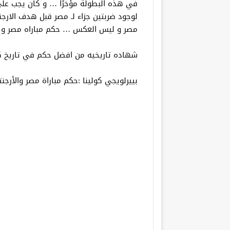
مصر و ليس العكس … حكم مباراه مصر و ال
شهاده تاريخيه من افضل حكم في تاريخ ك
بييرلويجي كولينا :حكم مباراة مصر والأرج