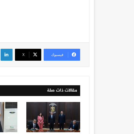
لي
فيسبوك
‫X
مقالات ذات صلة