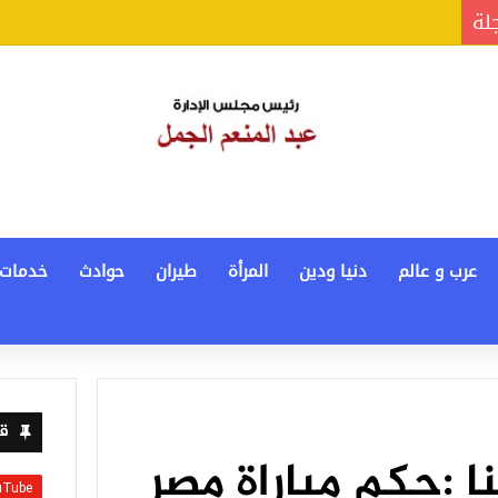
جلة
عرب و عالم
دنيا ودين
المرأة
طيران
حوادث
خدمات
قن
ا :حكم مباراة مصر