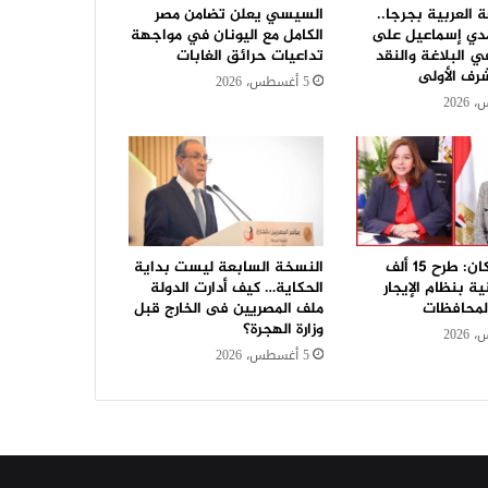
ة العربية بجرجا..
السيسي يعلن تضامن مصر
ي إسماعيل على
الكامل مع اليونان في مواجهة
في البلاغة والنقد
تداعيات حرائق الغابات
رف الأولى
5 أغسطس، 2026
وزيرة الاسكان: طرح 15 ألف
النسخة السابعة ليست بداية
 بنظام الإيجار
الحكاية… كيف أدارت الدولة
المحافظات
ملف المصريين فى الخارج قبل
وزارة الهجرة؟
5 أغسطس، 2026