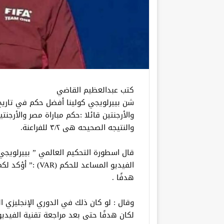
كتب عبدالعظيم القاضي
شن بييرلويجي كولينا أفضل حكم في تاريخ
والأرجنتين قائلا :حكم مباراة مصر والأرج
والنتيجه الصحيحه هى ٣/٢ للفراعنة.
قال اسطورة التحكيم العالمي ” بييرلويجي
الفيديو المساعد ل
هدفًا .
وقال : لو كان ذلك في الدوري الإنجليزي ال
لكان هدفًا حتى بعد مراجعة تقنية الفيدي