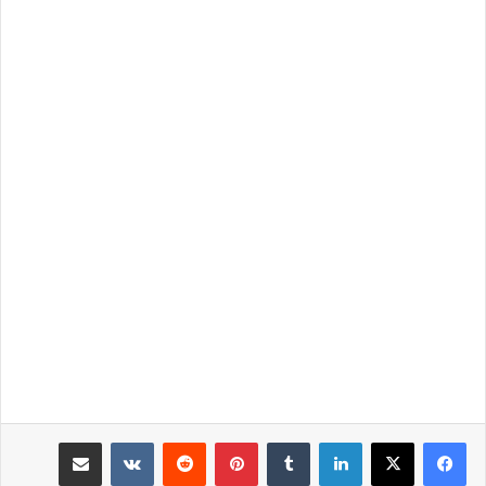
لينكدإن
‏Tumblr
بينتيريست
‏Reddit
‏VKontakte
مشاركة عبر البريد