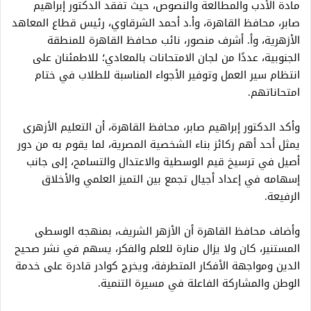
مادة الأدب والمطالعة والنصوص، حيث تفقد الدكتور إبراهيم
صابر، محافظ القاهرة، وأ.د أحمد الشرقاوي، رئيس قطاع المعاهد
الأزهرية، وأ. أشرف منصور، نائب محافظ القاهرة للمنطقة
الجنوبية، عددًا من لجان الامتحانات بالمعادي؛ للاطمئنان على
انتظام سير العمل وتوفير الأجواء المناسبة للطلاب في ختام
امتحاناتهم.
وأكد الدكتور إبراهيم صابر، محافظ القاهرة، أن التعليم الأزهرى
يمثل أحد أهم ركائز بناء الشخصية المصرية، لما يقوم به من دور
أصيل في ترسيخ قيم الوسطية والاعتدال والتسامح، إلى جانب
إسهامه في إعداد أجيال تجمع بين التميز العلمي والأخلاق
الرفيعة.
وأضاف محافظ القاهرة أن الأزهر الشريف، بمنهجه الوسطى
المستنير، كان ولا يزال منارة للعلم والفكر، يسهم في نشر صحيح
الدين ومواجهة الأفكار المتطرفة، ويخرج كوادر قادرة على خدمة
الوطن والمشاركة الفاعلة في مسيرة التنمية.