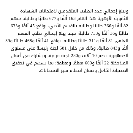
ويبلغ إجمالي عدد الطلاب المتقدمين لامتحانات الشهادة
الثانوية الأزهرية هذا العام 163 ألفًا و677 طالبًا وطالبة، منهم
82 ألفًا و366 طالبًا وطالبة بالقسم الأدبي، بواقع 45 ألفًا و633
طالبًا و36 ألفًا و733 طالبة، فيما يبلغ إجمالي طلاب القسم
العلمي 81 ألفًا و311 طالبًا وطالبة، بواقع 41 ألفًا و468 طالبًا و39
ألفًا و843 طالبة، وذلك من خلال 581 لجنة رئيسة على مستوى
الجمهورية تضم 10 آلاف و230 لجنة فرعية، ويشارك في أعمال
الملاحظة 22 ألفًا و660 معلمًا ومعلمة؛ بما يسهم في تحقيق
الانضباط الكامل وضمان انتظام سير الامتحانات.