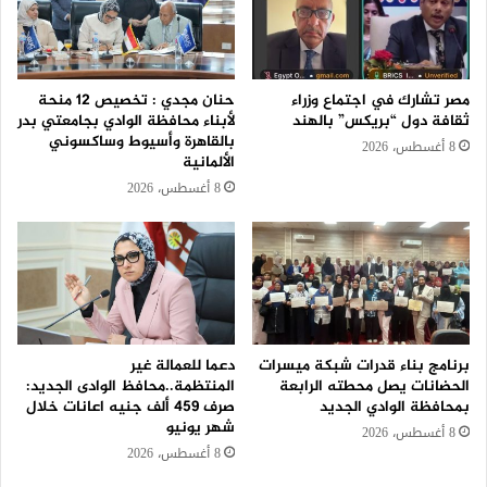
مصر تشارك في اجتماع وزراء
حنان مجدي : تخصيص 12 منحة
ثقافة دول “بريكس” بالهند
لأبناء محافظة الوادي بجامعتي بدر
بالقاهرة وأسيوط وساكسوني
8 أغسطس، 2026
الألمانية
8 أغسطس، 2026
برنامج بناء قدرات شبكة ميسرات
دعما للعمالة غير
الحضانات يصل محطته الرابعة
المنتظمة..محافظ الوادى الجديد:
بمحافظة الوادي الجديد
صرف 459 ألف جنيه اعانات خلال
شهر يونيو
8 أغسطس، 2026
8 أغسطس، 2026