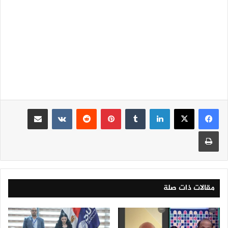
لينكدإن
‏Tumblr
بينتيريست
‏Reddit
‏VKontakte
مشاركة عبر البريد
طباعة
مقالات ذات صلة