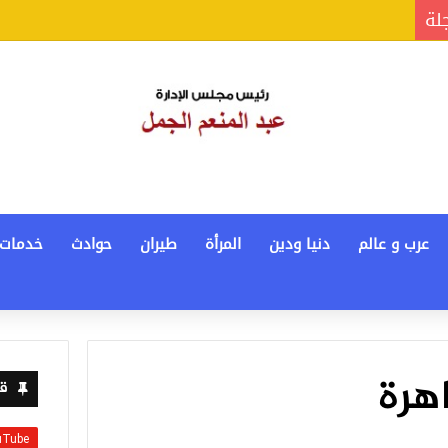
جلة
عرب و عالم
دنيا ودين
المرأة
طيران
حوادث
خدمات
هرة
قن